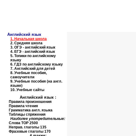
Образовательные ресурсы И
Главная страница
(Содержание)
Английский язык
1.
Начальная школа
2.
Средняя школа
3.
ОГЭ - английский язык
4.
ЕГЭ - английский язык
5.
Топики по английскому
языку
6.
ГДЗ по английскому языку
7.
Английский для детей
8.
Учебные пособия,
самоучители
9.
Учебные пособия (на англ.
языке)
10.
Учебные сайты
Английский язык
:
Правила произношения
Правила чтения
Грамматика англ. языка
Таблицы спряжения
Наиболее употребительные:
Слова
TOP
2500
Неправ. глаголы 135
Фразовые глаголы 170
А также: