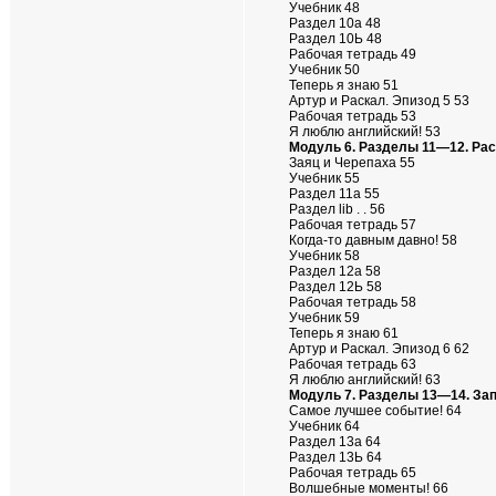
Учебник 48
Раздел 10а 48
Раздел 10Ь 48
Рабочая тетрадь 49
Учебник 50
Теперь я знаю 51
Артур и Раскал. Эпизод 5 53
Рабочая тетрадь 53
Я люблю английский! 53
Модуль 6. Разделы 11—12. Рас
Заяц и Черепаха 55
Учебник 55
Раздел 11а 55
Раздел lib . . 56
Рабочая тетрадь 57
Когда-то давным давно! 58
Учебник 58
Раздел 12а 58
Раздел 12Ь 58
Рабочая тетрадь 58
Учебник 59
Теперь я знаю 61
Артур и Раскал. Эпизод 6 62
Рабочая тетрадь 63
Я люблю английский! 63
Модуль 7. Разделы 13—14. За
Самое лучшее событие! 64
Учебник 64
Раздел 13а 64
Раздел 13Ь 64
Рабочая тетрадь 65
Волшебные моменты! 66