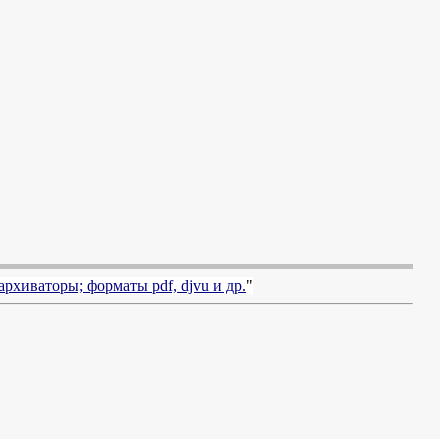
архиваторы; форматы
pdf, djvu
и др.
"