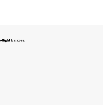
Educational resources of the Internet
-
English
.
otlight Быкова