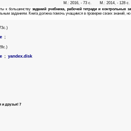
М.: 2016, - 73 с. М.: 2014, - 128 с.
еты к большинству
заданий учебника, рабочей тетради и контрольных з
льным заданиям. Книга должна помочь учащимся в проверке своих знаний, но
73с.)
e
;
28с.)
e
;
yandex.disk
 и друзья! 7