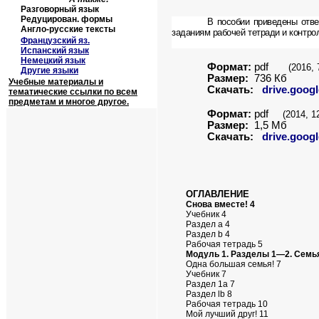
Разговорный язык
Редуцирован. формы
В пособии приведены отв
Англо-русские тексты
заданиям рабочей тетради и контро
Французский яз.
Испанский язык
Немецкий язык
Формат:
pdf
(2016, 
Другие языки
Размер:
736 Кб
Учебные материалы и
Скачать:
drive.googl
тематические ссылки по всем
предметам и многое другое.
Формат:
pdf
(2014, 1
Размер:
1,5
Мб
Скачать:
drive.googl
ОГЛАВЛЕНИЕ
Снова вместе! 4
Учебник 4
Раздел а 4
Раздел b 4
Рабочая тетрадь 5
Модуль 1. Разделы 1—2. Семья
Одна большая семья! 7
Учебник 7
Раздел 1а 7
Раздел lb 8
Рабочая тетрадь 10
Мой лучший друг! 11