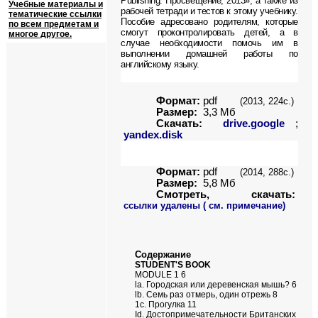
Publishing: Просвещение, 2013», а также из
Учебные материалы и
рабочей тетради и тестов к этому учебнику.
тематические ссылки
Пособие адресовано родителям, которые
по всем предметам и
смогут проконтролировать детей, а в
многое другое.
случае необходимости помочь им в
выполнении домашней работы по
английскому языку.
Формат:
pdf
(2013, 224с.)
Размер:
3,3
Мб
Скачать:
drive.google
;
yandex.disk
Формат:
pdf
(2014, 288с.)
Размер:
5,8 Мб
Смотреть, скачать:
ссылки удалены ( см. примечание)
Содержание
STUDENT'S BOOK
MODULE 1 6
la. Городская или деревенская мышь? 6
lb. Семь раз отмерь, один отрежь 8
1с. Прогулка 11
Id. Достопримечательности Британских