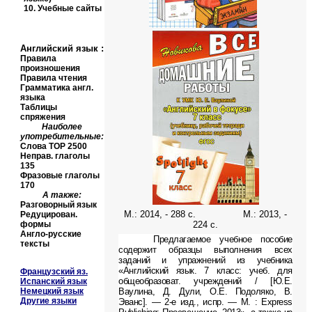
10.
Учебные сайты
Английский язык
:
Правила
произношения
Правила чтения
Грамматика англ.
языка
Таблицы
спряжения
Наиболее
употребительные:
Слова
TOP
2500
Неправ. глаголы
135
Фразовые глаголы
170
А также:
Разговорный язык
М.: 2014, - 288 с. М.: 2013, -
Редуцирован.
формы
224 с.
Англо-русские
Предлагаемое учебное пособие
тексты
содержит образцы выполнения всех
заданий и упражнений из учебника
«Английский язык. 7 класс: учеб. для
Французский яз.
общеобразоват. учреждений / [Ю.Е.
Испанский язык
Немецкий язык
Ваулина, Д. Дули, О.Е. Подоляко, В.
Другие языки
Эванс]. — 2-е изд., испр. — М. : Express