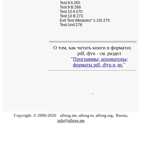
Test 9 A 265
Test 9 В 268
Test 10 A 270
Test 10 В 273
Exit Test (Modules" 1-10) 275
Test Unit 278
О том, как читать книги в форматах
pdf
,
djvu
- см. раздел
"
Программы; архиваторы;
форматы
pdf, djvu
и др.
"
.
Copyright
©
2006
-
2026
alleng.me, alleng.ru, alleng.org,
Russia,
info@alleng.me