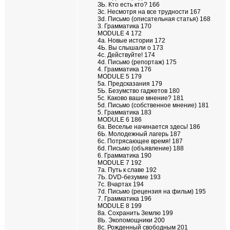
ЗЬ. Кто есть кто? 166
Зс. Несмотря на все трудности 167
3d. Письмо (описательная статья) 168
3. Грамматика 170
MODULE 4 172
4а. Новые истории 172
4Ь. Вы слышали о 173
4с. Действуйте! 174
4d. Письмо (репортаж) 175
4. Грамматика 176
MODULE 5 179
5а. Предсказания 179
5Ь. Безумство гаджетов 180
5с. Каково ваше мнение? 181
5d. Письмо (собственное мнение) 181
5. Грамматика 183
MODULE 6 186
6а. Веселье начинается здесь! 186
6Ь. Молодежный лагерь 187
6с. Потрясающее время! 187
6d. Письмо (объявление) 188
6. Грамматика 190
MODULE 7 192
7а. Путь к славе 192
7Ь. DVD-безумие 193
7с. Вчартах 194
7d. Письмо (рецензия на фильм) 195
7. Грамматика 196
MODULE 8 199
8а. Сохранить Землю 199
8Ь. Экопомощники 200
8с. Рожденный свободным 201