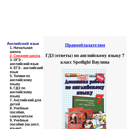
Educational resources of the Internet
-
English
.
Образовательные ресурсы Интернета
-
Английский язык.
Главная страница
(Содержание)
Английский язык
Правообладателям
1.
Начальная
школа
ГДЗ (ответы) по английскому языку 7
2.
Средняя школа
3.
ОГЭ -
класс Spotlight Ваулина
английский язык
4.
ЕГЭ - английский
язык
5.
Топики по
английскому
языку
6.
ГДЗ по
английскому
языку
7.
Английский для
детей
8.
Учебные
пособия,
самоучители
9.
Учебные
пособия (на англ.
языке)