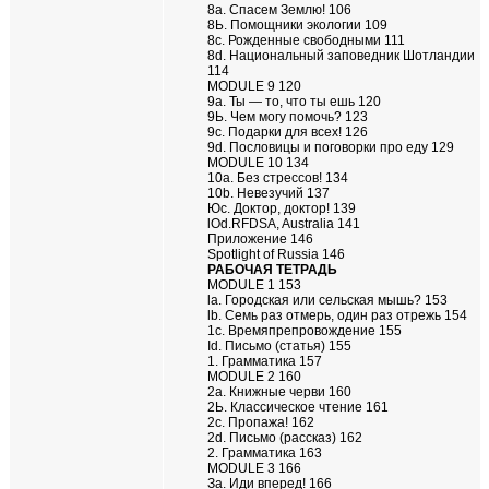
8а. Спасем Землю! 106
8Ь. Помощники экологии 109
8с. Рожденные свободными 111
8d. Национальный заповедник Шотландии
114
MODULE 9 120
9а. Ты — то, что ты ешь 120
9Ь. Чем могу помочь? 123
9с. Подарки для всех! 126
9d. Пословицы и поговорки про еду 129
MODULE 10 134
10a. Без стрессов! 134
10b. Невезучий 137
Юс. Доктор, доктор! 139
lOd.RFDSA, Australia 141
Приложение 146
Spotlight of Russia 146
РАБОЧАЯ ТЕТРАДЬ
MODULE 1 153
la. Городская или сельская мышь? 153
lb. Семь раз отмерь, один раз отрежь 154
1с. Времяпрепровождение 155
Id. Письмо (статья) 155
1. Грамматика 157
MODULE 2 160
2а. Книжные черви 160
2Ь. Классическое чтение 161
2с. Пропажа! 162
2d. Письмо (рассказ) 162
2. Грамматика 163
MODULE 3 166
За. Иди вперед! 166