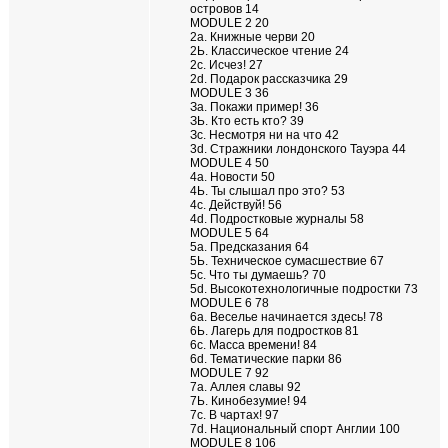
островов 14
MODULE 2 20
2а. Книжные черви 20
2Ь. Классическое чтение 24
2с. Исчез! 27
2d. Подарок рассказчика 29
MODULE 3 36
За. Покажи пример! 36
ЗЬ. Кто есть кто? 39
Зс. Несмотря ни на что 42
3d. Стражники лондонского Тауэра 44
MODULE 4 50
4а. Новости 50
4Ь. Ты слышал про это? 53
4с. Действуй! 56
4d. Подростковые журналы 58
MODULE 5 64
5а. Предсказания 64
5Ь. Техническое сумасшествие 67
5с. Что ты думаешь? 70
5d. Высокотехнологичные подростки 73
MODULE 6 78
6а. Веселье начинается здесь! 78
6Ь. Лагерь для подростков 81
6с. Масса времени! 84
6d. Тематические парки 86
MODULE 7 92
7а. Аллея славы 92
7Ь. Кинобезумие! 94
7с. В чартах! 97
7d. Национальный спорт Англии 100
MODULE 8 106