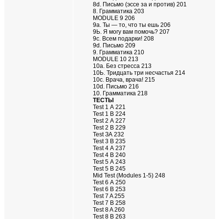
8d. Письмо (эссе за и против) 201
8. Грамматика 203
MODULE 9 206
9а. Ты — то, что ты ешь 206
9Ь. Я могу вам помочь? 207
9с. Всем подарки! 208
9d. Письмо 209
9. Грамматика 210
MODULE 10 213
10а. Без стресса 213
10Ь. Тридцать три несчастья 214
10с. Врача, врача! 215
10d. Письмо 216
10. Грамматика 218
ТЕСТЫ
Test 1 А 221
Test 1 В 224
Test 2 А 227
Test 2 В 229
Test ЗА 232
Test 3 В 235
Test 4 А 237
Test 4 В 240
Test 5 А 243
Test 5 В 245
Mid Test (Modules 1-5) 248
Test 6 А 250
Test 6 В 253
Test 7 A 255
Test 7 В 258
Test 8 A 260
Test 8 В 263