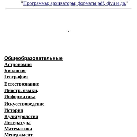
"
Программы; архиваторы; форматы
pdf, djvu
и др.
"
.
Общеобразовательные
Астрономия
Биология
География
Естествознание
Иностр. языки
.
Информатика
Искусствоведение
История
Культурология
Литература
Математика
Менеджмент