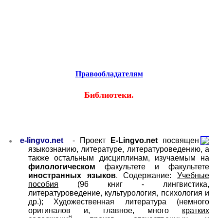
Educational resources of the Internet
-
Libraries.
Образовательные ресурсы Интернета
-
библиотеки.
Главная страница
(Содержание)
Гостевая
Правообладателям
Библиотеки.
e-lingvo.net
-
Проект
E-Lingvo.net
посвящен
●
языкознанию, литературе, литературоведению, а
также остальным дисциплинам, изучаемым на
филологическом
факультете и факультете
иностранных языков
. Содержание:
Учебные
пособия
(96 книг - лингвистика,
литературоведение, культурология, психология и
др.); Художественная литература (немного
оригиналов и, главное, много
кратких