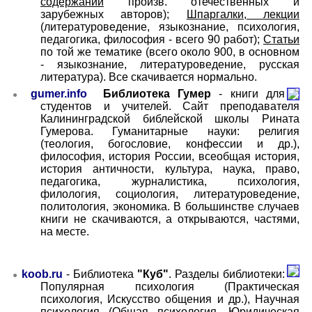
содержаний
произв. отечественных и
зарубежных авторов);
Шпаргалки, лекции
(литературоведение, языкознание, психология,
педагогика, философия - всего 90 работ);
Статьи
по той же тематике (всего около 900, в основном
- языкознание, литературоведение, русская
литература). Все скачивается нормально.
gumer.info
Библиотека Гумер
- книги для
●
студентов и учителей. Сайт преподавателя
Калининградской библейской школы Рината
Гумерова. Гуманитарные науки: религия
(теология, богословие, конфессии и др.),
философия, история России, всеобщая история,
история античности, культура, наука, право,
педагогика, журналистика, психология,
филология, социология, литературоведение,
политология, экономика. В большинстве случаев
книги не скачиваются, а открываются, частями,
на месте.
koob.ru
-
Библиотека
"Куб"
. Разделы библиотеки:
●
Популярная психология (Практическая
психология, Искусство общения и др.), Научная
психология (Общая психология, Юридическая