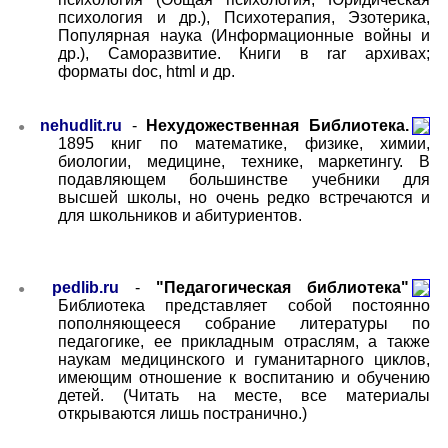
психология и др.), Психотерапия, Эзотерика,
Популярная наука (Информационные войны и
др.), Саморазвитие. Книги в
rar
архивах;
форматы
doc, html
и др.
nehudlit.ru
-
Нехудожественная Библиотека.
●
1895 книг по математике, физике, химии,
биологии, медицине, технике, маркетингу. В
подавляющем большинстве учебники для
высшей школы, но очень редко встречаются и
для школьников и абитуриентов.
pedlib.ru
-
"Педагогическая библиотека"
●
Библиотека представляет собой постоянно
пополняющееся собрание литературы по
педагогике, ее прикладным отраслям, а также
наукам медицинского и гуманитарного циклов,
имеющим отношение к воспитанию и обучению
детей. (Читать на месте, все материалы
открываются лишь постранично.)