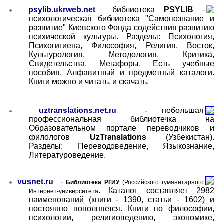
psylib.ukrweb.net
библиотека
PSYLIB
-
●
психологическая библиотека "Самопознание и
развитие" Киевского Фонда содействия развитию
психической культуры. Разделы: Психология,
Психогигиена, Философия,
Религия, Восток,
Культурология, Методология, Критика,
Свидетельства, Метафоры. Есть учебные
пособия. Алфавитный и предметный каталоги.
Книги можно и читать, и скачать.
uztranslations.net.ru
-
небольшая
●
профессиональная библиотечка на
Образовательном портале переводчиков и
филологов
UzTranslations
(Узбекистан).
Разделы: Переводоведение, Языкознание,
Литературоведение.
vusnet.ru
-
●
Библиотека РГИУ
(Российского гуманитарного
. Каталог составляет 2982
Интернет-университета
наименований (книги - 1390, статьи - 1602) и
постоянно пополняется. Книги по философии,
психологии, религиоведению, экономике,