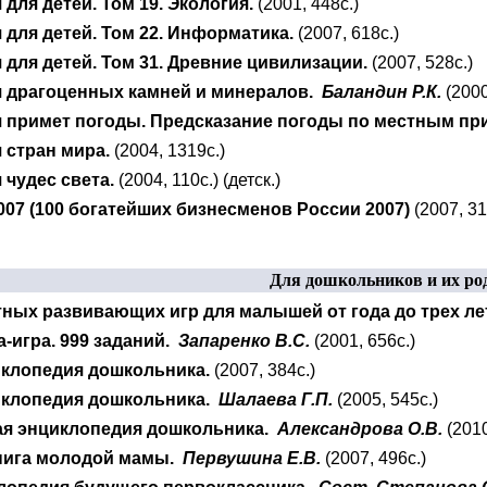
для детей. Том 19. Экология.
(2001, 448с.)
для детей. Том 22. Информатика.
(2007, 618с.)
для детей. Том 31. Древние цивилизации.
(2007, 528с.)
 драгоценных камней и минералов.
Баландин Р.К.
(2000
 примет погоды. Предсказание погоды по местным пр
 стран мира.
(2004, 1319с.)
чудес света.
(2004, 110с.) (детск.)
007 (100 богатейших бизнесменов России 2007)
(2007, 31
Для дошкольников и их ро
тных развивающих игр для малышей от года до трех ле
-игра. 999 заданий.
Запаренко В.С.
(2001, 656с.)
клопедия дошкольника.
(2007, 384с.)
иклопедия дошкольника.
Шалаева Г.П.
(2005, 545с.)
я энциклопедия дошкольника.
Александрова О.В.
(2010
нига молодой мамы.
Первушина Е.В.
(2007, 496с.)