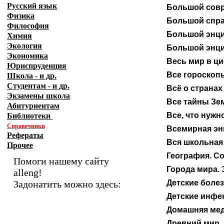
Русский язык
Большой совр
Физика
Большой спра
Философия
Большой энци
Химия
Экология
Большой энци
Экономика
Весь мир в ц
Юриспруденция
Все гороскоп
Школа - и др.
Студентам - и др.
Всё о странах
Экзамены
школа
Все тайны Зем
Абитуриентам
Все, что нужн
Библиотеки
Справочники
Всемирная эн
Рефераты
Вся школьная 
Прочее
География. С
Помоги нашему сайту
Города мира.
alleng!
Задонатить можно здесь:
Детские боле
Детские инфе
Домашняя мед
Древний мир.