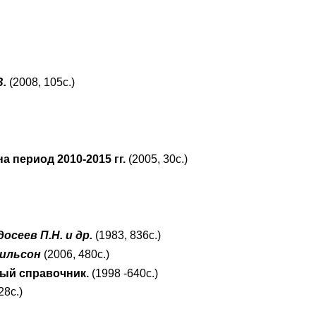
В.
(2008, 105с.)
 период 2010-2015 гг.
(2005, 30с.)
досеев П.Н. и др.
(1983, 836с.)
Вильсон
(2006, 480с.)
ый справочник.
(1998 -640с.)
28с.)