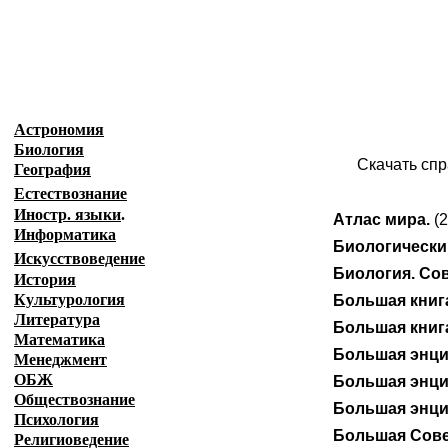
Образовательные ресурсы Интернета.
Главная страница
(Содержание)
Астрономия
Биология
Скачать спр
География
Естествознание
Иностр. языки
.
Атлас мира.
(
Информатика
Биологически
Искусствоведение
Биология. Со
История
Культурология
Большая книга
Литература
Большая книг
Математика
Большая энци
Менеджмент
ОБЖ
Большая энци
Обществознание
Большая энци
Психология
Большая Совет
Религиоведение