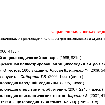
Справочники, энциклопедии
авочники, энциклопедии, словари для школьников и студент
2006, 448с.)
й энциклопедический словарь
.
(1986
, 831с.)
временная иллюстрированная энциклопедия.
Гл. ред. 
 IQ-тестов: 1600 заданий.
Рассел К., Картер Ф.
(2009, 54
а эрудита.
Сидорина Т.В.
(2006, 144с.) (детск.)
клопедия народной медицины.
(2006, 1088с.)
клопедия открытий и изобретений.
(2007, 224с.) (детск.)
клопедия психологических тестов.
Карелин А.
(2007, 41
ская Энциклопедия. В 30 томах. 3-е изд.
(1969-1978)