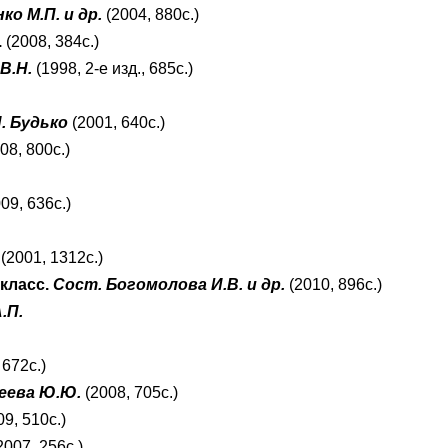
о М.П. и др.
(2004, 880с.)
.
(2008, 384с.)
 В.Н.
(1998, 2-е изд., 685с.)
. Будько
(2001, 640с.)
08, 800с.)
09, 636с.)
(2001, 1312с.)
 класс.
Сост. Богомолова И.В. и др.
(2010, 896с.)
.П.
 672с.)
сеева Ю.Ю.
(2008, 705с.)
9, 510с.)
2007, 256с.)