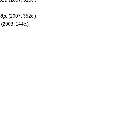
.Л.
(2007, 320с.)
 др.
(2007, 352с.)
.
(2008, 144с.)