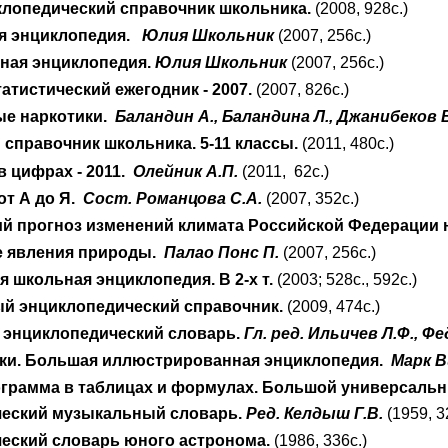
лопедический справочник школьника.
(2008, 928с.)
я энциклопедия.
Юлия Школьник
(2007, 256с.)
лная энциклопедия.
Юлия Школьник
(2007, 256с.)
татистический ежегодник
-
2007
.
(2007, 826с.)
е наркотики.
Баландин А., Баландина Л., Джанибеков 
справочник школьника. 5-11 классы.
(2011, 480с.)
в цифрах - 2011.
Олейник А.П.
(2011, 62с.)
от А до Я.
Сост. Романцова С.А.
(2007, 352с.)
й прогноз изменений климата Российской Федерации на
е явления природы.
Палао Понс П.
(2007, 256с.)
 школьная энциклопедия. В 2-х т.
(2003; 528с., 592с.)
й энциклопедический справочник.
(2009, 474с.)
энциклопедический словарь.
Гл. ред. Ильичев Л.Ф., Фе
ки. Большая иллюстрированная энциклопедия.
Марк 
грамма в таблицах и формулах. Большой универсальн
еский музыкальный словарь.
Ред. Келдыш Г.В.
(1959, 3
еский словарь юного астронома.
(1986, 336с.)