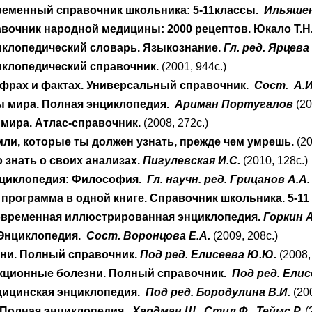
еменный справочник школьника: 5-11классы.
Ильяшенк
вочник народной медицины: 2000 рецептов. Юкало Т.Н
клопедический словарь. Языкознание.
Гл. ред. Ярцева
клопедический справочник.
(2001, 944с.)
ифрах и фактах. Универсальный справочник.
Сост. А.И
ы мира. Полная энциклопедия.
Ариман Португалов
(20
 мира. Атлас-справочник.
(2008, 272с.)
ли, которые ты должен узнать, прежде чем умрешь.
(20
о знать о своих анализах.
Пигулевская И.С.
(2010, 128с.)
циклопедия: Философия.
Гл. научн. ред. Грицанов А.А.
программа в одной книге. Справочник школьника. 5-11
овременная иллюстрированная энциклопедия.
Горкин А
 Энциклопедия.
Сост. Воронцова Е.А.
(2009, 208с.)
зни. Полный справочник.
Под ред. Елисеева Ю.Ю.
(2008,
кционные болезни. Полный справочник.
Под ред. Ели
ицинская энциклопедия.
Под ред. Бородулина В.И.
(200
 Полная энциклопедия.
Хардман Ш., Стил Ф., Теймс Р.
(