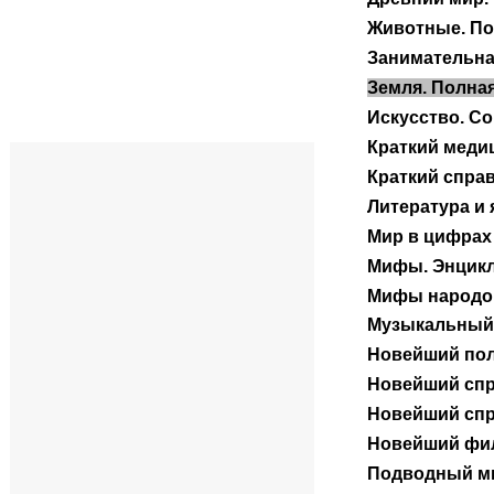
Животные. П
Занимательна
Земля. Полна
Искусство. С
Краткий меди
Краткий справ
Литература и
Мир в цифрах 
Мифы. Энцик
Мифы народо
Музыкальный 
Новейший пол
Новейший сп
Новейший спр
Новейший фи
Подводный ми