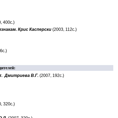
, 400с.)
изнакам.
Крис Касперски
(2003, 112с.)
6с.)
дителей:
т.
Дмитриева В.Г.
(2007, 192с.)
, 320с.)