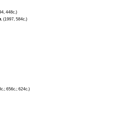
4, 448с.)
.
(1997, 584с.)
с.; 656с.; 624с.)