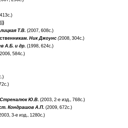
 413с.)
.)
лицкая Т.В.
(2007, 608с.)
ественникам.
Ник Джоунс
(
2008, 304с.)
 А.Б. и др.
(1998, 624с.)
(2006, 584c.)
.)
72с.)
, Стреналюк Ю.В.
(2003, 2-е изд., 768с.)
ст. Кондрашов А.П.
(2009, 672с.)
2003, 3-е изд., 1280с.)