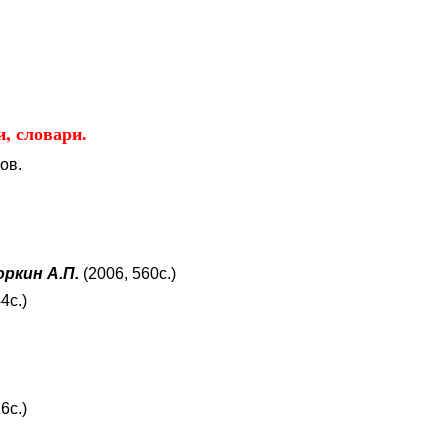
Educational resources of the Internet.
Гостевая
, словари.
ов.
Горкин А.П.
(2006, 560с.)
4с.)
6с.)