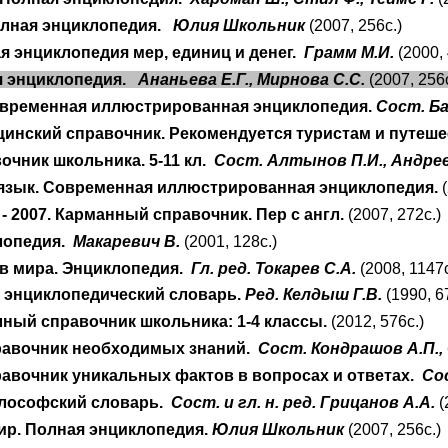
олная энциклопедия.
Юлия Школьник
(2007, 256с.)
я энциклопедия мер, единиц и денег.
Грамм М.И.
(2000,
я энциклопедия.
Ананьева Е.Г., Мирнова С.С.
(2007, 256с
овременная иллюстрированная энциклопедия.
Сост. Ба
цинский справочник. Рекомендуется туристам и путеш
очник школьника. 5-11 кл.
Сост. Алтынов П.И., Андреев
 язык. Современная иллюстрированная энциклопедия.
- 2007. Карманный справочник. Пер с англ.
(2007, 272с.)
лопедия.
Макаревич В.
(2001, 128с.)
в мира. Энциклопедия.
Гл. ред. Токарев С.А.
(2008, 1147с
энциклопедический словарь.
Ред. Келдыш Г.В.
(1990, 6
ный справочник школьника: 1-4 классы.
(2012, 576с.)
равочник необходимых знаний.
Сост. Кондрашов А.П.
авочник уникальных фактов в вопросах и ответах.
Со
лософский словарь.
Сост. и гл. н. ред. Грицанов А.А.
(
р. Полная энциклопедия.
Юлия Школьник
(2007, 256с.)