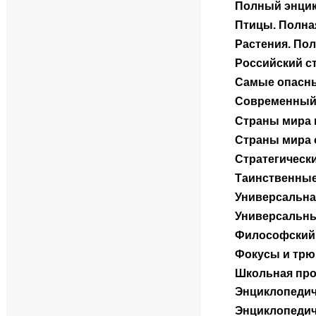
Полный энцик
Птицы. Полна
Растения. По
Российский с
Самые опасны
Современный 
Страны мира 
Страны мира 
Стратегически
Таинственны
Универсальная
Универсальны
Философский 
Фокусы и трю
Школьная про
Энциклопедич
Энциклопедич