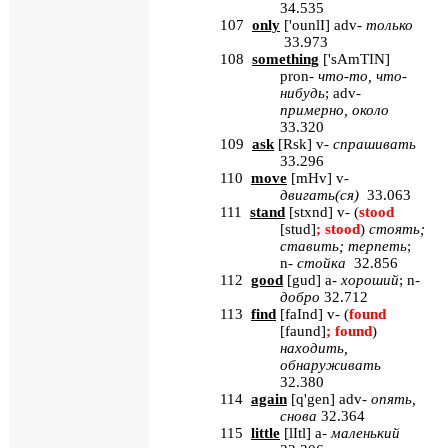
34.535
107
only
[
'
ounlI
]
adv
-
только
33.973
108
something
[
'
sAmTIN
]
pron
-
что-то, что-
нибудь
;
adv
-
примерно, около
33.320
109
ask
[
Rsk
]
v
-
спрашивать
33.296
110
move
[
mHv
]
v
-
двигать(ся)
33.063
111
stand
[
stxnd
]
v
- (
stood
[
stud
]
;
stood
)
стоять;
ставить; терпеть
;
n
-
стойка
32.856
112
good
[
gud
]
a
-
хороший
;
n
-
добро
32.712
113
find
[
faInd
]
v
- (
found
[
faund
]
;
found
)
находить,
обнаруживать
32.380
114
again
[
q'gen
] adv-
опять
,
снова
32.364
115
little
[
lItl
] a-
маленький