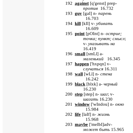
192
against
[
q'genst
] prep-
против
16.732
193
guy
[
gaI
] n-
парень
16.703
194
kill
[
kIl
] v-
убивать
16.609
195
point
[
pOInt
]
n
-
острие;
точка; пункт; смысл
;
v
-
указывать на
16.419
196
small
[
smLl
]
a
-
маленький
16.345
197
happen
[
'
hxpqn
]
v
-
случаться
16.311
198
wall
[
wLl
]
n
-
стена
16.242
199
black
[
blxk
] a-
черный
16.230
200
step
[
step
] n-
шаг
;
v-
шагать
16.230
201
window
[
'wIndou
] n-
окно
15.984
202
life
[
laIf
] n-
жизнь
15.968
203
maybe
[
'
meIbI
]
adv
-
может быть
15.965