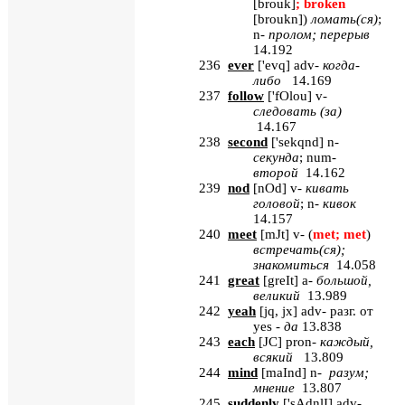
[brouk]
; broken
[broukn]
)
ломать
(
ся
)
;
n-
пролом
;
перерыв
14.192
236
ever
[
'
evq
]
adv
-
когда-
либо
14.169
237
follow
[
'
fOlou
]
v
-
следовать (за)
14.167
238
second
[
'sekqnd
] n-
секунда
; num-
второй
14.162
239
nod
[
nOd
]
v
-
кивать
головой
;
n
-
кивок
14.157
240
meet
[
mJt
]
v
- (
met
;
met
)
встречать(ся);
знакомиться
14.058
241
great
[
greIt
]
a
-
большой,
великий
13.989
242
yeah
[
jq
,
jx
]
adv
- разг. от
yes
-
да
13.838
243
each
[
JC
]
pron
-
каждый,
всякий
13.809
244
mind
[
maInd
] n-
разум
;
мнение
13.807
245
suddenly
[
'sAdnlI
] adv-