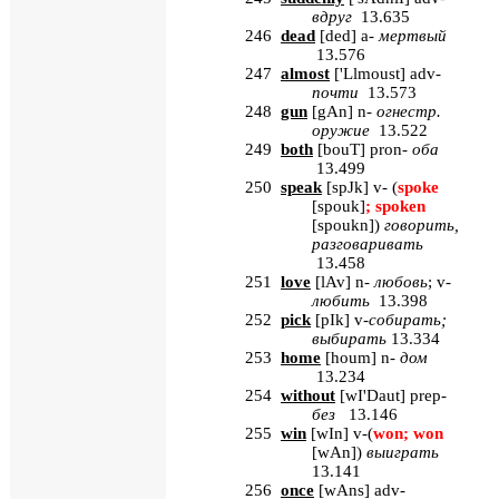
вдруг
13.635
246
dead
[
ded
] a-
мертвый
13.576
247
almost
[
'Llmoust
] adv-
почти
13.573
248
gun
[
gAn
]
n
-
огнестр.
оружие
13.522
249
both
[
bouT
] pron-
оба
13.499
250
speak
[
spJk
] v- (
spoke
[spouk]
; spoken
[spoukn]
)
говорить
,
разговаривать
13.458
251
love
[
lAv
]
n
-
любовь
;
v
-
любить
13.398
252
pick
[
pIk
]
v
-
собирать;
выбирать
13.334
253
home
[
houm
] n-
дом
13.234
254
without
[
wI'Daut
] prep-
без
13.146
255
win
[
wIn
] v-(
won; won
[wAn]
)
выиграть
13.141
256
once
[
wAns
] adv-