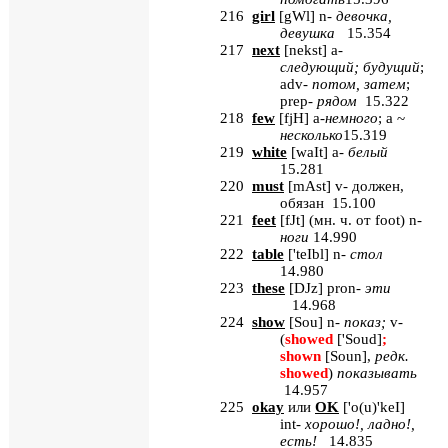
216
girl
[
gWl
]
n
-
девочка,
девушка
15.354
217
next
[
nekst
]
a
-
следующий; будущий
;
adv
-
потом, затем
;
prep
-
рядом
15.322
218
few
[
fjH
]
a
-
немного
;
a
~
несколько
15.319
219
white
[
waIt
] a-
белый
15.281
220
must
[
mAst
] v-
должен
,
обязан
15.100
221
feet
[
fJt
] (
мн
.
ч
.
от
foot) n-
ноги
14.990
222
table
[
'teIbl
] n-
стол
14.980
223
these
[
DJz
] pron-
эти
14.968
224
show
[
Sou
] n-
показ
;
v-
(
showed
[
'Soud
]
;
shown
[
Soun
],
редк
.
showed
)
показывать
14.957
225
okay
или
OK
[
'
o
(
u
)'
keI
]
int
-
хорошо!, ладно!,
есть!
14.835