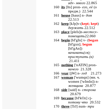
adv-
много
22.865
160
its
[
Its
] pron-
его
,
её
(
о
предм
.) 22.544
161
house
[
haus
] n-
дом
22.513
162
keep
[
kJp
]v-(
kept; kept
)
держать
22.512
163
place
[
pleIs
]n-
место
;v-
помещать
22.060
164
begin
[
bI'gIn
] v- (
began
[bI'gxn]
; begun
[bI'gAn]
)
начинать
(
ся
);
приступать
(
к
)
21.411
165
nothing
[
'nATIN
] pron-
ничего
21.328
166
year
[
jW
] n-
год
21.273
167
woman
[
'wumqn
] (
мн
.
ч
.
women [
'wImIn
]) n-
женщина
20.877
168
side
[
said
] n-
сторона
20.679
169
because
[
bI'kOz
] cj-
потому
что
20.532
170
three
[
TrJ
] num-
три