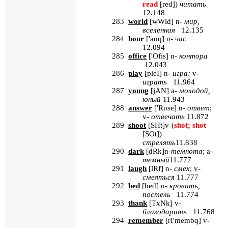
read
[red]
)
читать
12.148
283
world
[
wWld
]
n
-
мир,
вселенная
12.135
284
hour
[
'auq
] n-
час
12.094
285
office
[
'Ofis
] n-
контора
12.043
286
play
[
pleI
]
n
-
игра;
v
-
играть
11.964
287
young
[
jAN
] a-
молодой
,
юный
11.943
288
answer
[
'
Rnse
]
n
-
ответ
;
v
-
отвечать
11.872
289
shoot
[
SHt
]v-(
shot; shot
[SOt]
)
стрелять
11.838
290
dark
[
dRk
]n-
темнота
; a-
темный
11.777
291
laugh
[
lRf
] n-
смех
; v-
смеяться
11.777
292
bed
[
bed
]
n
-
кровать,
постель
11.774
293
thank
[
TxNk
]
v
-
благодарить
11.768
294
remember
[
rI
'
membq
]
v
-