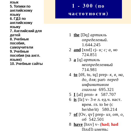
язык
1 - 300 (по
5.
Топики по
английскому
частотности)
языку
6.
ГДЗ по
английскому
языку
7.
Английский для
1
the
[
Dq
]
артикль
детей
8.
Учебные
определеный.
пособия,
1.644.245
самоучители
2
and
[
xnd
]
cj
-
и; с; а, но
9.
Учебные
724.851
пособия (на англ.
3
a
[
q
]
артикль
языке)
10.
Учебные сайты
неопределенный
714.981
4
to
[
tH
,
tu
,
tq
]
prep
-
к, в, на,
до, для
;
part
-
перед
инфинитивом
глагола
695.321
5
I
[
aI
] pron-
я
587.707
6
is
[
Iz
] v- 3-
е
л
.
ед
.
ч
.
наст
.
врем
.
гл
. to be (
с
he/she/it) 580.214
7
of
[
Ov
,
qv
]
prep
-
из, от, о,
об
542.501
8
have
[
hxv
]
v
- (
had
;
had
[
hxd
]
)
иметь
;