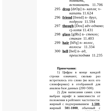
помнить,
вспоминать
11.706
295
drop
[
drOp
]
n
-
капля;
v
-
капать
11.624
296
friend
[
frend
] n-
друг
,
подруга
11.594
297
though
[
Dou
] adv-
однако
;
cj-
хотя
11.431
298
glass
[
glRs
] n-
стекло
;
стакан
11.403
299
hair
[
hFq
]
n
-
волос,
волосы
11.334
300
hell
[
hel
]
n
-
ад,
преисподняя
11.235
Примечания:
1) Цифры в конце каждой
строки означают, сколько раз
встретилось это слово (во всех его
словоформах) в отобранной для
анализа базе данных (200+500).
2) Для написания самих слов
выбран шрифт в зависимости от
положения в рейтинге частотности:
жирный с подчеркиванием
1-500
,
жирный
501-1000
, обычный с