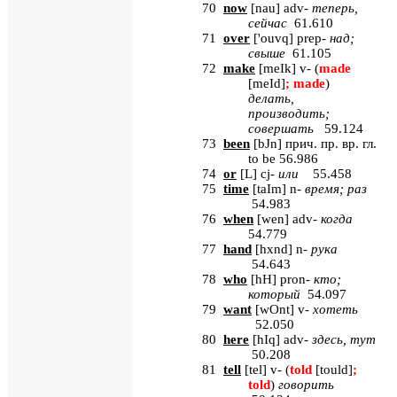
70
now
[
nau
]
adv
-
теперь,
сейчас
61.610
71
over
[
'ouvq
] prep-
над
;
свыше
61.105
72
make
[
meIk
]
v
- (
made
[
meId
]
;
made
)
делать,
производить;
совершать
59.124
73
been
[
bJn
]
прич
.
пр
.
вр
.
гл
.
to be 56.986
74
or
[
L
] cj-
или
55.458
75
time
[
taIm
] n-
время
;
раз
54.983
76
when
[
wen
] adv-
когда
54.779
77
hand
[
hxnd
] n-
рука
54.643
78
who
[
hH
]
pron
-
кто;
который
54.097
79
want
[
wOnt
] v-
хотеть
52.050
80
here
[
hIq
] adv-
здесь
,
тут
50.208
81
tell
[
tel
] v- (
told
[tould]
;
told
)
говорить