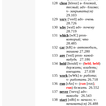
128
close
[
klouz
]
a
-
близкий,
тесный
;
adv
-
близко
;
v
-
закрывать(ся)
29.103
129
very
[
'verI
] adv-
очень
28.726
130
why
[
waI
] adv-
почему
28.719
131
which
[
wIC
]
pron
-
который; что
28.485
132
car
[
kR
]
n
-
автомобиль,
машина
27.280
133
any
[
'
enI
]
pron
-
какой-
нибудь
27.186
134
hold
[
hould
] v- (
held; held
)
держать
;
владеть
;
вмещать
27.038
135
work
[
wWk
]
n
-
работа
;
v
-
работать
26.718
136
run
[
rAn
] v- (
ran
[rxn]
;
run
)
бежать
26.552
137
never
[
'nevq
] adv-
никогда
26.543
138
start
[
stRt
] n-
начало
; v-
начинать
(
ся
)
26.488