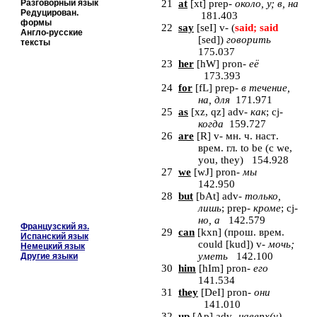
Разговорный язык
21
at
[
xt
]
prep
-
около, у; в, на
Редуцирован.
181.403
формы
22
say
[
seI
] v- (
said; said
Англо-русские
[sed]
)
говорить
тексты
175.037
23
her
[
hW
]
pron
-
её
173.393
24
for
[
fL
]
prep
-
в течение,
на, для
171.971
25
as
[
xz
,
qz
]
adv
-
как
;
cj
-
когда
159.727
26
are
[
R
] v-
мн
.
ч
.
наст
.
врем
.
гл
. to be (
с
we,
you, they) 154.928
27
we
[
wJ
]
pron
-
мы
142.950
28
but
[
bAt
]
adv
-
только,
лишь
;
prep
-
кроме
;
cj
-
но, а
142.579
Французский яз.
29
can
[
kxn
] (прош. врем.
Испанский язык
could
[
kud
])
v
-
мочь;
Немецкий язык
уметь
142.100
Другие языки
30
him
[
hIm
] pron-
его
141.534
31
they
[
DeI
] pron-
они
141.010
32
up
[
Ap
]
adv
-
наверх(у),