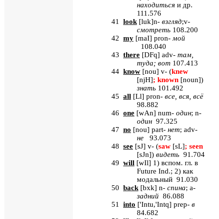
находиться
и др.
111.576
41
look
[
luk
]
n
-
взгляд
;
v
-
смотреть
108.200
42
my
[
maI
]
pron
-
мой
108.040
43
there
[
DFq
]
adv
-
там,
туда; вот
107.413
44
know
[
nou
]
v
- (
knew
[
njH
]
;
known
[
noun
]
)
знать
101.492
45
all
[
Ll
]
pron
-
все, вся, всё
98.882
46
one
[
wAn
] num-
один
; n-
один
97.325
47
no
[
nou
] part-
нет
; adv-
не
93.073
48
see
[
sJ
] v- (
saw
[sL]
; seen
[sJn]
)
видеть
91.704
49
will
[
wIl
] 1) вспом. гл. в
Future
Ind
.; 2) как
модальный 91.030
50
back
[
bxk
] n-
спина
; a-
задний
86.088
51
into
[
'Intu,'Intq
] prep-
в
84.682