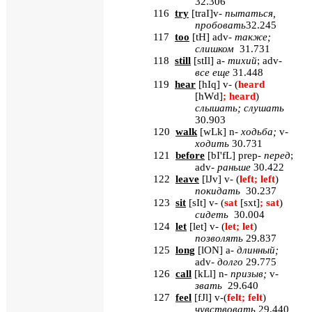
32.306
116
try
[
traI
]
v
-
пытаться,
пробовать
32.245
117
too
[
tH
] adv-
также
;
слишком
31.731
118
still
[
stIl
] a-
тихий
; adv-
все
еще
31.448
119
hear
[
hIq
] v- (
heard
[hWd]
; heard
)
слышать
;
слушать
30.903
120
walk
[
wLk
] n-
ходьба
;
v-
ходить
30.731
121
before
[
bI'fL
] prep-
перед
;
adv-
раньше
30.422
122
leave
[
lJv
] v- (
left; left
)
покидать
30.237
123
sit
[
sIt
] v- (
sat
[sxt]
; sat
)
сидеть
30.004
124
let
[
let
] v- (
let; let
)
позволять
29.837
125
long
[
lON
] a-
длинный
;
adv-
долго
29.775
126
call
[
kLl
] n-
призыв
;
v-
звать
29.640
127
feel
[
fJl
] v-(
felt; felt
)
чувствовать
29.440