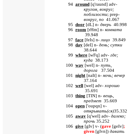
94
around
[
q
'
raund
]
adv
-
кругом, вокруг;
поблизости
;
prep
-
вокруг, по
41.067
95
door
[
dL
] n-
дверь
40.998
96
room
[
rHm
] n-
комната
39.948
97
face
[
feIs
] n-
лицо
39.849
98
day
[
deI
]
n
-
день; сутки
38.644
99
where
[
wFq
]
adv
-
где;
куда
38.173
100
way
[
weI
]
n
-
путь,
дорога
37.504
101
night
[
naIt
] n-
ночь
;
вечер
37.164
102
well
[
wel
] adv-
хорошо
35.691
103
thing
[
TIN
] n-
вещь
,
предмет
35.669
104
open
[
'oupqn
] v-
открывать
(
ся
)
35.332
105
away
[
q
'
weI
]
adv
-
далеко;
прочь
35.252
106
give
[
gIv
] v- (
gave
[geIv]
;
given
[gIvn]
)
давать