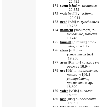
20.493
171
seem
[
sJm
] v-
казаться
20.352
172
wait
[
weIt
] v-
ждать
20.014
173
need
[
nJd
]
v
-
нуждаться
19.753
174
moment
[
'
moumqnt
]
n
-
мгновение, момент
19.748
175
himself
[
hIm'self
] pron-
себя
;
сам
19.253
176
stare
[
stFq
]
v
-
уставиться (на)
19.238
177
arm
[
Rm
]
n
-1)
рука
; 2)~
s
оружие
18.944
178
use
[
jHs
]
n
-
применение,
польза
;
v
[
jHz
]-
употредлять,
применять
и др.
18.890
179
voice
[
vOIs
] n-
голос
18.866
180
last
[
lRst
] a-
последний
18.697