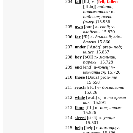
204
fall
[
fLl
]
v
- (
fell
;
fallen
['
fLln
]
)
падать,
понижаться;
n
-
падение; осень
(амер.)
15.956
205
own
[
oun
]
a
-
свой
;
v
-
владеть
15.870
206
far
[
fR
]
a
-
дальний
;
adv
-
далеко
15.860
207
under
[
'
Andq
]
prep
-
под;
ниже
15.837
208
boy
[
bOI
]
n
-
мальчик,
парень
15.728
209
end
[
end
]
n
-
конец;
v
-
кончать(ся)
15.726
210
those
[
Douz
] pron-
те
15.658
211
reach
[
rJC
] v-
достигать
15.626
212
while
[
waIl
]
cj
-
в то время
как
15.591
213
floor
[
flL
] n-
пол
;
этаж
15.526
214
street
[
strJt
] n-
улица
15.501
215
help
[
help
] n-
помощь
;v-
помогать
15.396