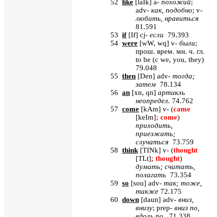
52
like
[
laIk
]
a
-
похожий
;
adv
-
как, подобно
;
v
-
любить, нравиться
81.591
53
if
[
If
] cj-
если
79.393
54
were
[
wW, wq
] v-
были
;
прош
.
врем
.
мн
.
ч
.
гл
.
to be (
с
we, you, they)
79.048
55
then
[
Den
] adv-
тогда
;
затем
78.134
56
an
[
xn
,
qn
]
артикль
неопредел.
74.762
57
come
[
kAm
]
v
- (
came
[
keIm
]
;
come
)
приходить,
приезжать;
случаться
73.759
58
think
[
TINk
] v- (
thought
[TLt]
; thought
)
думать
;
считать
,
полагать
73.354
59
so
[
sou
]
adv
-
так; тоже,
также
72.175
60
down
[
daun
]
adv
-
вниз,
внизу
;
prep
-
вниз по,
вдоль по
71.338