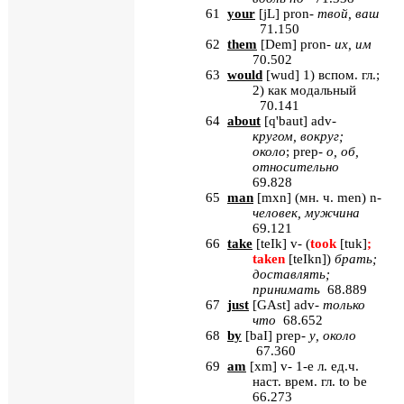
61
your
[
jL
] pron-
твой
,
ваш
71.150
62
them
[
Dem
] pron-
их
,
им
70.502
63
would
[
wud
] 1) вспом. гл.;
2) как модальный
70.141
64
about
[
q
'
baut
]
adv
-
кругом, вокруг;
около
;
prep
-
о, об,
относительно
69.828
65
man
[
mxn
] (мн. ч.
men
)
n
-
человек, мужчина
69.121
66
take
[
teIk
]
v
- (
took
[
tuk
]
;
taken
[
teIkn
]
)
брать;
доставлять;
принимать
68.889
67
just
[
GAst
] adv-
только
что
68.652
68
by
[
baI
] prep-
у
,
около
67.360
69
am
[
xm
]
v
- 1-е л. ед.ч.
наст. врем. гл.
to
be
66.273