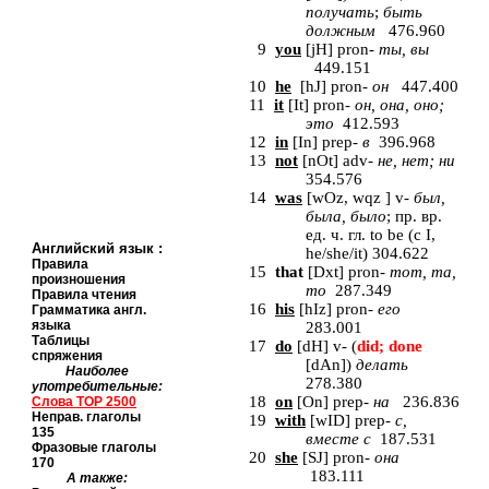
получать
;
быть
должным
476.960
9
you
[
jH
] pron-
ты
,
вы
449.151
10
he
[
hJ
] pron-
он
447.400
11
it
[
It
]
pron
-
он, она, оно;
это
412.593
12
in
[
In
] prep-
в
396.968
13
not
[
nOt
] adv-
не
,
нет
;
ни
354.576
14
was
[
wOz, wqz
] v-
был
,
была
,
было
;
пр
.
вр
.
ед
.
ч
.
гл
. to be (
с
I,
Английский язык
:
he/she/it) 304.622
Правила
15
that
[
Dxt
]
pron
-
тот, та,
произношения
то
287.349
Правила чтения
16
his
[
hIz
] pron-
его
Грамматика англ.
языка
283.001
Таблицы
17
do
[
dH
] v- (
did; done
спряжения
[dAn]
)
делать
Наиболее
278.380
употребительные:
18
on
[
On
] prep-
на
236.836
Слова
TOP
2500
Неправ. глаголы
19
with
[
wID
] prep-
с
,
135
вместе
с
187.531
Фразовые глаголы
20
she
[
SJ
]
pron
-
она
170
183.111
А также: