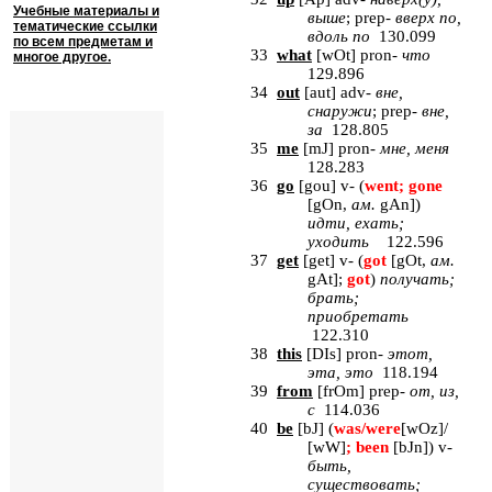
Учебные материалы и
выше
;
prep
-
вверх по,
тематические ссылки
вдоль по
130.099
по всем предметам и
33
what
[
wOt
] pron-
что
многое другое.
129.896
34
out
[
aut
] adv-
вне
,
снаружи
; prep-
вне
,
за
128.805
35
me
[
mJ
]
pron
-
мне, меня
128.283
36
go
[
gou
] v- (
went; gone
[
gOn
,
ам
.
gAn
])
идти
,
ехать
;
уходить
122.596
37
get
[
get
] v- (
got
[
gOt,
ам
.
gAt
];
got
)
получать
;
брать
;
приобретать
122.310
38
this
[
DIs
] pron-
этот
,
эта
,
это
118.194
39
from
[
frOm
] prep-
от
,
из
,
с
114.036
40
be
[
bJ
] (
was
/
were
[
wOz
]
/
[
wW
]
;
been
[
bJn
]
)
v
-
быть,
существовать;