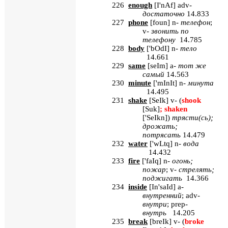
226
enough
[
I
'
nAf
]
adv
-
достаточно
14.833
227
phone
[
foun
]
n
-
телефон
;
v
-
звонить по
телефону
14.785
228
body
[
'bOdI
] n-
тело
14.661
229
same
[
seIm
] a-
тот
же
самый
14.563
230
minute
[
'mInIt
] n-
минута
14.495
231
shake
[
SeIk
] v- (
shook
[Suk]
; shaken
['SeIkn]
)
трясти
(
сь
);
дрожать
;
потрясать
14.479
232
water
[
'wLtq
] n-
вода
14.432
233
fire
[
'faIq
] n-
огонь
;
пожар
; v-
стрелять
;
поджигать
14.366
234
inside
[
In'saId
] a-
внутренний
; adv-
внутри
; prep-
внутрь
14.205
235
break
[
breIk
] v- (
broke