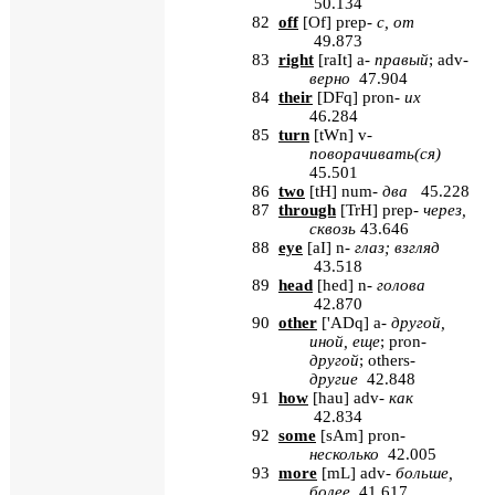
50.134
82
off
[
Of
] prep-
с
,
от
49.873
83
right
[
raIt
] a-
правый
; adv-
верно
47.904
84
their
[
DFq
] pron-
их
46.284
85
turn
[
tWn
] v-
поворачивать
(
ся
)
45.501
86
two
[
tH
] num-
два
45.228
87
through
[
TrH
] prep-
через
,
сквозь
43.646
88
eye
[
aI
]
n
-
глаз; взгляд
43.518
89
head
[
hed
]
n
-
голова
42.870
90
other
[
'
ADq
]
a
-
другой,
иной, еще
;
pron
-
другой
;
others
-
другие
42.848
91
how
[
hau
] adv-
как
42.834
92
some
[
sAm
] pron-
несколько
42.005
93
more
[
mL
]
adv
-
больше,
более
41.617