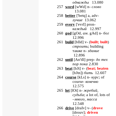
однажды
13.080
257
word
[
wWd
] n-
слово
13.081
258
better
[
'betq
] a, adv-
лучше
13.062
259
every
[
'evrI
] pron-
каждый
12.997
260
god
[
gOd,
ам
.
gAd
] n-
бог
12.996
261
build
[
bIld
] v- (
built; built
)
строить
; building
также
n-
здание
12.896
262
until
[
An
'
tIl
]
prep
-
до тех
пор пока
2.830
263
beat
[
bJt
] v- (
beat; beaten
[bJtn]
)
бить
12.607
264
course
[
kLs
] n-
курс
; of
course-
конечно
12.575
265
lot
[
lOt
] n-
жребий
,
судьба
; a lot of, lots of
–
много
,
масса
12.548
266
drive
[
draIv
] v- (
drove
[drouv]
; driven