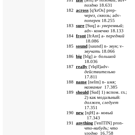
181
late
[
leIt
] a-
поздний
; adv-
поздно
18.631
182
across
[
q'krOs
] prep-
через
,
сквозь
; adv-
поперек
18.255
183
sure
[
Suq
]
a
-
уверенный
;
adv
-
конечно
18.133
184
front
[
frAnt
] a-
передний
18.086
185
sound
[
saund
] n-
звук
; v-
звучать
18.066
186
big
[
bIg
] a-
большой
18.036
187
really
[
'rIqlI
]adv-
действительно
17.811
188
name
[
neIm
] n-
имя
;
название
17.385
189
should
[
Sud
] 1) вспом. гл.;
2) как модальный:
должен, следует
17.351
190
new
[
njH
] a-
новый
17.343
191
anything
[
'enITIN
] pron-
что
-
нибудь
;
что
угодно
16.758