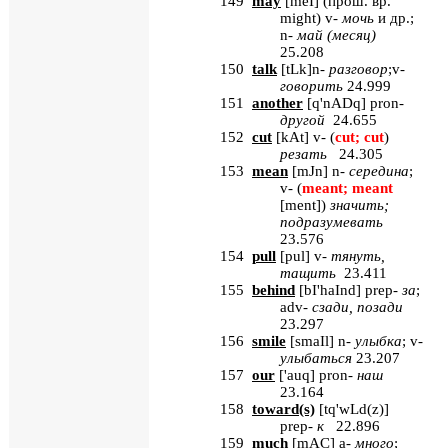
149
may
[
meI
] (прош. вр.
might
)
v
-
мочь
и др.;
n
-
май (месяц)
25.208
150
talk
[
tLk
]
n
-
разговор
;
v
-
говорить
24.999
151
another
[
q'nADq
] pron-
другой
24.655
152
cut
[
kAt
] v- (
cut; cut
)
резать
24.305
153
mean
[
mJn
] n-
середина
;
v- (
meant; meant
[ment]
)
значить
;
подразумевать
23.576
154
pull
[
pul
]
v
-
тянуть,
тащить
23.411
155
behind
[
bI'haInd
] prep-
за
;
adv-
сзади
,
позади
23.297
156
smile
[
smaIl
]
n
-
улыбка
;
v
-
улыбаться
23.207
157
our
[
'auq
] pron-
наш
23.164
158
toward(s)
[
tq'wLd(z)
]
prep-
к
22.896
159
much
[
mAC
] a-
много
;