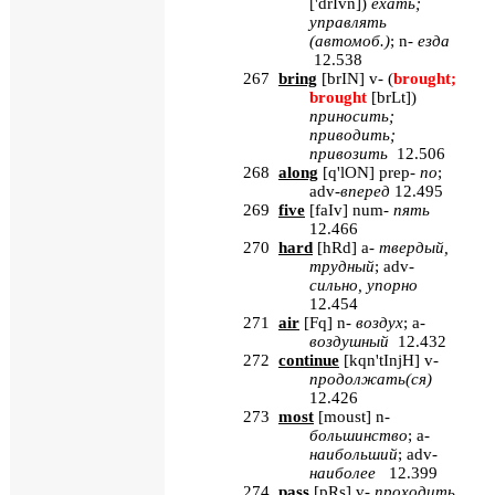
['drIvn]
)
ехать
;
управлять
(
автомоб
.)
; n-
езда
12.538
267
bring
[
brIN
] v- (
brought;
brought
[brLt]
)
приносить
;
приводить
;
привозить
12.506
268
along
[
q'lON
] prep-
по
;
adv-
вперед
12.495
269
five
[
faIv
] num-
пять
12.466
270
hard
[
hRd
] a-
твердый
,
трудный
; adv-
сильно
,
упорно
12.454
271
air
[
Fq
]
n
-
воздух
;
a
-
воздушный
12.432
272
continue
[
kqn
'
tInjH
]
v
-
продолжать(ся)
12.426
273
most
[
moust
]
n
-
большинство
;
a
-
наибольший
;
adv
-
наиболее
12.399
274
pass
[
pRs
]
v
-
проходить,