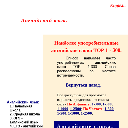
Educational resources of the Internet
-
English
.
Образовательные ресурсы Интернета
-
Английский язык.
Главная страница
(Содержание)
Наиболее употребительные
английские слова ТОР 1 - 300
.
Список наиболее часто
употребляемых
английских
слов
TOP
1-300. Слова
расположены по частоте
встречаемости.
Вернуться назад
.
Все доступные для просмотра
варианты представления списка
Английский язык
слов -
По Алфавиту
:
1-300
,
1-500
,
1.
Начальная
1-1000
,
1-2500
;
По Частоте
:
1-300
,
школа
1-500
,
1-1000
,
1-2500
.
2.
Средняя школа
3.
ОГЭ -
английский язык
Английские слова:
4.
ЕГЭ - английский