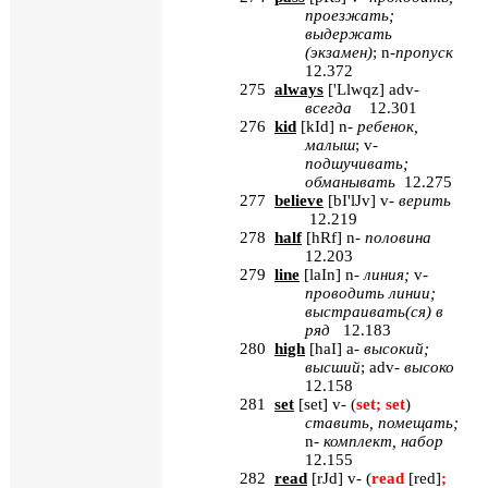
проезжать;
выдержать
(экзамен)
;
n
-
пропуск
12.372
275
always
[
'
Llwqz
]
adv
-
всегда
12.301
276
kid
[
kId
]
n
-
ребенок,
малыш
;
v
-
подшучивать;
обманывать
12.275
277
believe
[
bI'lJv
] v-
верить
12.219
278
half
[
hRf
] n-
половина
12.203
279
line
[
laIn
]
n
-
линия;
v
-
проводить линии;
выстраивать(ся) в
ряд
12.183
280
high
[
haI
]
a
-
высокий;
высший
;
adv
-
высоко
12.158
281
set
[
set
]
v
- (
set
;
set
)
ставить, помещать;
n
-
комплект, набор
12.155
282
read
[
rJd
] v- (
read
[red]
;