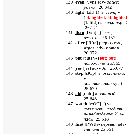
139
even
[
'
Jvn
]
adv
-
даже;
ровно
26.342
140
light
[
laIt
] 1) n-
свет
;
v-
(
lit, lighted; lit, lighted
['laItId]
)
освещать
(
ся
)
26.171
141
than
[
Dxn
]
cj
-
чем,
нежели
26.152
142
after
[
'
Rfte
]
prep
-
после,
через
;
adv
-
потом
26.072
143
put
[
put
] v- (
put; put
)
положить
25.965
144
yes
[
jes
]
adv
-
да
25.677
145
stop
[
stOp
]
n
-
остановка
;
v
-
останавливать(ся)
25.670
146
old
[
ould
]
a
-
старый
25.648
147
watch
[
wOC
] 1)
v
-
смотреть, следить;
n
-
наблюдение
; 2)
n
-
часы
25.618
148
first
[
fWst
]
a
-
первый
;
adv
-
сначала
25.561