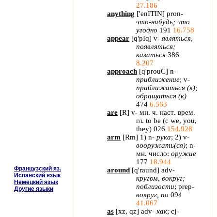
27.186
anything
[
'
enITIN
]
pron
-
что-нибудь; что
угодно
191
16.758
appear
[
q
'
pIq
]
v
-
являться,
появляться;
казаться
386
8.207
approach
[
q
'
prouC
]
n
-
приближение
;
v
-
приближаться (к);
обращаться (к)
474
6.563
are
[
R
] v-
мн
.
ч
.
наст
.
врем
.
гл
. to be (
с
we, you,
they) 026
154.928
arm
[
Rm
] 1)
n
-
рука
; 2)
v
-
вооружать(ся)
;
n
-
мн. число:
оружие
177
18.944
Французский яз.
around
[
q
'
raund
]
adv
-
Испанский язык
кругом, вокруг;
Немецкий язык
поблизости
;
prep
-
Другие языки
вокруг, по
094
41.067
as
[
xz
,
qz
]
adv
-
как
;
cj
-