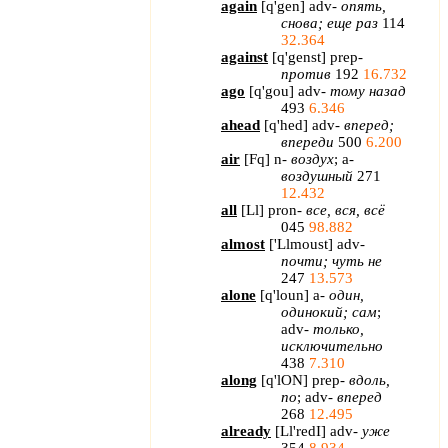
again
[
q
'
gen
]
adv
-
опять,
снова; еще раз
114
32.364
against
[
q'genst
] prep-
против
192
16.732
ago
[
q'gou
] adv-
тому
назад
493
6.346
ahead
[
q
'
hed
]
adv
-
вперед;
впереди
500
6.200
air
[
Fq
]
n
-
воздух
;
a
-
воздушный
271
12.432
all
[
Ll
]
pron
-
все, вся, всё
045
98.882
almost
[
'
Llmoust
]
adv
-
почти; чуть не
247
13.573
alone
[
q
'
loun
]
a
-
один,
одинокий; сам
;
adv
-
только,
исключительно
438
7.310
along
[
q
'
lON
]
prep
-
вдоль,
по
;
adv
-
вперед
268
12.495
already
[
Ll'redI
] adv-
уже