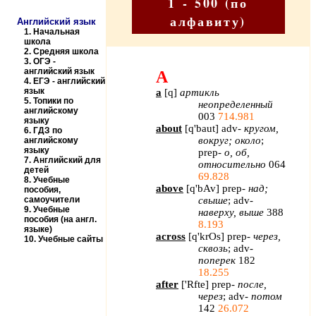
1 - 500 (по
алфавиту)
Английский язык
1.
Начальная
школа
2.
Средняя школа
3.
ОГЭ -
английский язык
A
4.
ЕГЭ - английский
язык
a
[
q
]
артикль
5.
Топики по
неопределенный
английскому
003
714.981
языку
about
[
q
'
baut
]
adv
-
кругом,
6.
ГДЗ по
вокруг; около
;
английскому
языку
prep
-
о, об,
7.
Английский для
относительно
064
детей
69.828
8.
Учебные
above
[
q
'
bAv
]
prep
-
над;
пособия,
самоучители
свыше
;
adv
-
9.
Учебные
наверху, выше
388
пособия (на англ.
8.193
языке)
across
[
q
'
krOs
]
prep
-
через,
10.
Учебные сайты
сквозь
;
adv
-
поперек
182
18.255
after
[
'
Rfte
]
prep
-
после,
через
;
adv
-
потом
142
26.072