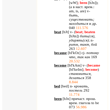
[
wW
]
;
been
[
bJn
]
);
(а в наст. врем.:
am
,
is
,
are
)
v
-
быть,
существовать;
находиться
и др.
040
111.576
beat
[
bJt
]
v
- (
beat
;
beaten
[
bJtn
]
)
бить(ся),
ударять(ся)
;
n
-
ритм, такт, бой
263
12.607
because
[
bI
'
kOz
]
cj
-
потому
что, так как
169
20.532
become
[
bI'kAm
] v- (
became
[bI'keIm]
; become
)
становиться
,
делаться
358
8.844
bed
[
bed
]
n
-
кровать,
постель
292
11.774
been
[
bJn
] причаст. прош.
врем. глагола
to
be
073
56.986