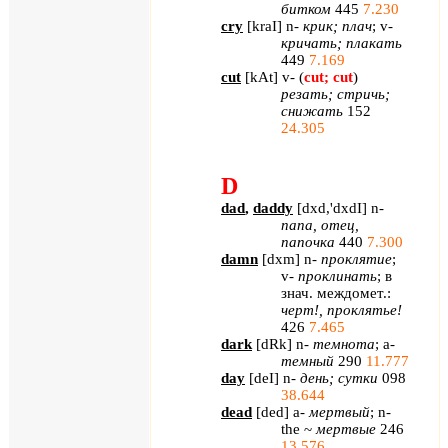
битком
445
7.230
cry
[
kraI
]
n
-
крик; плач
;
v
-
кричать; плакать
449
7.169
cut
[
kAt
]
v
- (
cut
;
cut
)
резать; стричь;
снижать
152
24.305
D
dad
,
daddy
[
dxd
,'
dxdI
]
n
-
папа, отец,
папочка
440
7.300
damn
[
dxm
]
n
-
проклятие
;
v
-
проклинать
; в
знач. междомет.:
черт!, проклятье!
426
7.465
dark
[
dRk
]
n
-
темнота
;
a
-
темный
290
11.777
day
[
deI
]
n
-
день; сутки
098
38.644
dead
[
ded
] a-
мертвый
; n-
the ~
мертвые
246
13.576