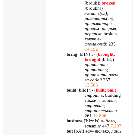
[
brouk
]
;
broken
[
broukn
]
)
ломать(ся),
разбивать(ся);
прерывать
;
n
-
пролом; разрыв;
перерыв
;
broken
также
a
-
сломанный
; 235
14.192
bring
[
brIN
]
v
- (
brought
;
brought
[
brLt
]
)
приносить;
приводить;
привозить; влечь
за собой
267
12.506
build
[
bIld
]
v
- (
built
;
built
)
строить
;
building
также
n
-
здание,
строение;
строительство
261
12.896
business
[
'
bIznIs
]
n
-
дело,
занятие
447
7.207
but
[
bAt
]
adv
-
только, лишь
;