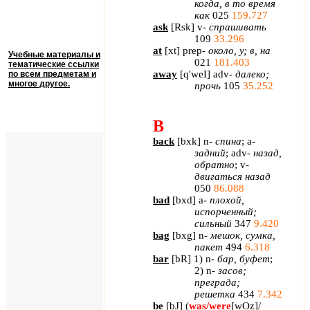
когда, в то время
как
025
159.727
ask
[
Rsk
]
v
-
спрашивать
109
33.296
at
[
xt
]
prep
-
около, у; в, на
Учебные материалы и
021
181.403
тематические ссылки
away
[
q
'
weI
]
adv
-
далеко;
по всем предметам и
многое другое.
прочь
105
35.252
B
back
[
bxk
]
n
-
спина
;
a
-
задний
;
adv
-
назад,
обратно
;
v
-
двигаться назад
050
86.088
bad
[
bxd
]
a
-
плохой,
испорченный;
сильный
347
9.420
bag
[
bxg
]
n
-
мешок, сумка,
пакет
494
6.318
bar
[
bR
] 1)
n
-
бар, буфет
;
2)
n
-
засов;
преграда;
решетка
434
7.342
be
[
bJ
] (
was
/
were
[
wOz
]
/