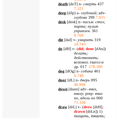
death
[
deT
] n-
смерть
437
7.321
deep
[
dJp
] a-
глубокий
; adv-
глубоко
399
7.935
desk
[
desk
]
n
-
письм. стол;
парта; пульт
управлен.
361
8.768
die
[
daI
]
v
-
умирать
319
10.743
do
[
dH
]
v
- (
did
;
done
[
dAn
]
)
делать;
действовать
;
вспомог. глагол и
др. 017
278.380
dog
[
dOg
] n-
собака
461
6.748
door
[
dL
] n-
дверь
095
40.998
down
[
daun
]
adv
-
вниз,
внизу
;
prep
-
вниз
по, вдоль по
060
71.338
draw
[
drL
]
v
- (
drew
[
drH
]
;
drawn
[
drLn
]
) 1)
тащить, тянуть;