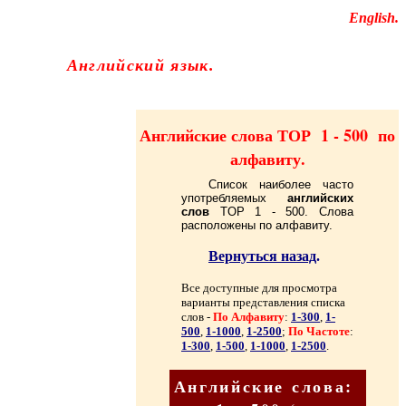
Educational resources of the Internet
-
English
.
Образовательные ресурсы Интернета
-
Английский язык.
Главная страница
(Содержание)
Английские слова ТОР 1 - 500
по
алфавиту
.
Список наиболее часто
употребляемых
английских
слов
TOP
1 - 500. Слова
расположены по алфавиту.
Вернуться назад
.
Все доступные для просмотра
варианты представления списка
слов -
По Алфавиту
:
1-300
,
1-
500
,
1-1000
,
1-2500
;
По Частоте
:
1-300
,
1-500
,
1-1000
,
1-2500
.
Английские слова: