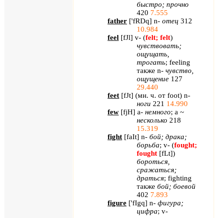
быстро; прочно
420
7.555
father
[
'
fRDq
]
n
-
отец
312
10.984
feel
[
fJl
]
v
- (
felt
;
felt
)
чувствовать;
ощущать,
трогать
;
feeling
также
n
-
чувство,
ощущение
127
29.440
feet
[
fJt
] (мн. ч. от
foot
)
n
-
ноги
221
14.990
few
[
fjH
]
a
-
немного
;
a
~
несколько
218
15.319
fight
[
faIt
]
n
-
бой; драка;
борьба
;
v
- (
fought
;
fought
[
fLt
]
)
бороться,
сражаться;
драться
;
fighting
также
бой; боевой
402
7.893
figure
[
'
fIgq
]
n
-
фигура;
цифра
;
v
-