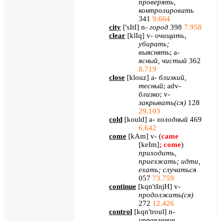
проверять,
контролировать
341
9.664
city
[
'
sItI
]
n
-
город
398
7.958
clear
[
klIq
]
v
-
очищать,
убирать;
выяснять
;
a
-
ясный, чистый
362
8.719
close
[
klouz
]
a
-
близкий,
тесный
;
adv
-
близко
;
v
-
закрывать(ся)
128
29.103
cold
[
kould
]
a
-
холодный
469
6.642
come
[
kAm
]
v
- (
came
[
keIm
]
;
come
)
приходить,
приезжать; идти,
ехать; случаться
057
73.759
continue
[
kqn
'
tInjH
]
v
-
продолжать(ся)
272
12.426
control
[
kqn
'
troul
]
n
-
управление,