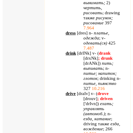
вынимать;
2)
чертить,
рисовать
;
drawing
также
рисунок;
рисование
397
7.964
dress
[
dres
]
n
-
платье,
одежда
;
v
-
одевать(ся)
425
7.487
drink
[
drINk
]
v
- (
drank
[
drxNk
]
;
drunk
[
drANk
]
)
пить;
выпивать
;
n
-
питье; напиток;
глоток
;
drinking
n
-
питье, пьянство
327
10.216
drive
[
draIv
]
v
- (
drove
[
drouv
]
;
driven
[
'
drIvn
])
ехать;
управлять
(автомоб.)
;
n
-
езда, катание
;
driving
также
езда,
вождение
; 266