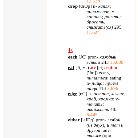
12.538
drop
[
drOp
]
n
-
капля;
понижение
;
v
-
капать; ронять;
бросать;
снижать(ся)
295
11.624
E
each
[
JC
]
pron
-
каждый,
всякий
243
13.809
eat
[
Jt
]
v
- (
ate
[
et
]
;
eaten
['
Jtn
]
)
есть,
питаться
;
eating
n
-
пища; прием
пищи
413
7.696
edge
[
eG
]
n
-
острие, лезвие;
край, кромка
;
v
-
точить;
окаймлять
483
6.445
either
[
'
aIDq
]
pron
-
любой
(из двух); и тот и
другой
;
adv
-
также
(при