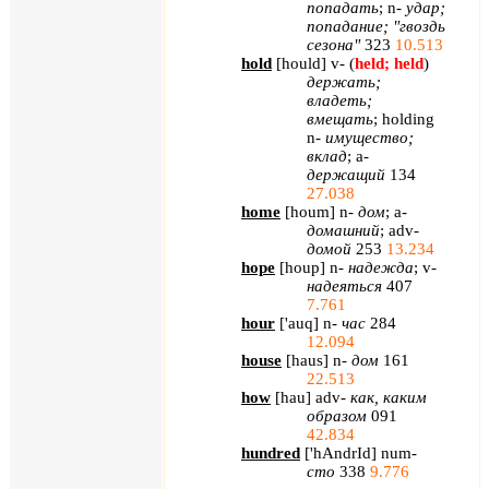
попадать
; n-
удар
;
попадание
; "
гвоздь
сезона
"
323
10.513
hold
[
hould
] v- (
held; held
)
держать
;
владеть
;
вмещать
; holding
n-
имущество
;
вклад
; a-
держащий
134
27.038
home
[
houm
]
n
-
дом
;
a
-
домашний
;
adv
-
домой
253
13.234
hope
[
houp
]
n
-
надежда
;
v
-
надеяться
407
7.761
hour
[
'auq
] n-
час
284
12.094
house
[
haus
] n-
дом
161
22.513
how
[
hau
]
adv
-
как, каким
образом
091
42.834
hundred
[
'hAndrId
] num-
сто
338
9.776