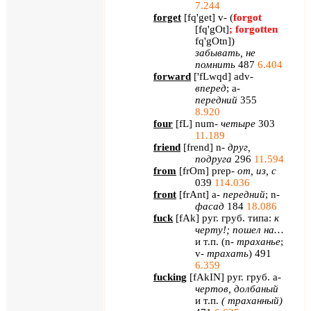
7.244
forget
[
fq
'
get
]
v
- (
forgot
[
fq
'
gOt
]
;
forgotten
fq
'
gOtn
]
)
забывать, не
помнить
487
6.404
forward
[
'
fLwqd
]
adv
-
вперед
;
a
-
передний
355
8.920
four
[
fL
]
num
-
четыре
303
11.189
friend
[
frend
] n-
друг
,
подруга
296
11.594
from
[
frOm
] prep-
от
,
из
,
с
039
114.036
front
[
frAnt
] a-
передний
; n-
фасад
184
18.086
fuck
[
fAk
]
руг. груб. типа:
к
черту!; пошел на…
и т.п. (
n
-
траханье
;
v
-
трахать
)
491
6.359
fucking
[
fAkIN
] руг. груб.
a
-
чертов, долбаный
и т.п.
( траханный)