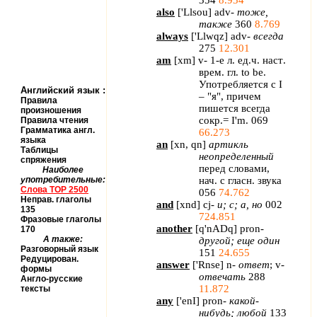
354
8.934
also
[
'Llsou
] adv-
тоже
,
также
360
8.769
always
[
'Llwqz
] adv-
всегда
275
12.301
am
[
xm
] v- 1-
е
л
.
ед
.
ч
.
наст
.
врем
.
гл
. to be.
Употребляется с
I
Английский язык
:
– "я", причем
Правила
пишется всегда
произношения
сокр.=
I
'
m
. 069
Правила чтения
Грамматика англ.
66.273
языка
an
[
xn
,
qn
]
артикль
Таблицы
неопределенный
спряжения
перед словами,
Наиболее
употребительные:
нач. с гласн. звука
Слова
TOP
2500
056
74.762
Неправ. глаголы
and
[
xnd
]
cj
-
и; с; а, но
002
135
724.851
Фразовые глаголы
another
[
q
'
nADq
]
pron
-
170
А также:
другой; еще один
Разговорный язык
151
24.655
Редуцирован.
answer
[
'
Rnse
]
n
-
ответ
;
v
-
формы
отвечать
288
Англо-русские
11.872
тексты
any
[
'
enI
]
pron
-
какой-
нибудь; любой
133