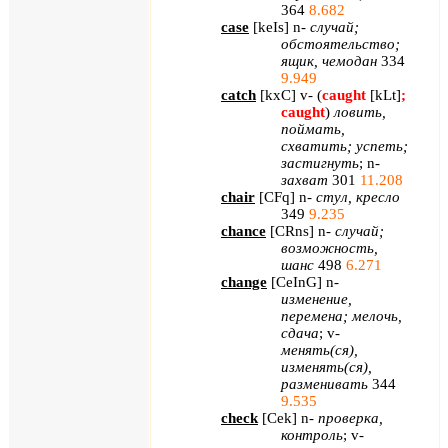
364
8.682
case
[
keIs
]
n
-
случай;
обстоятельство;
ящик, чемодан
334
9.949
catch
[
kxC
]
v
- (
caught
[
kLt
]
;
caught
)
ловить,
поймать,
схватить; успеть;
застигнуть
;
n
-
захват
301
11.208
chair
[
CFq
]
n
-
стул, кресло
349
9.235
chance
[
CRns
]
n
-
случай;
возможность,
шанс
498
6.271
change
[
CeInG
]
n
-
изменение,
перемена; мелочь,
сдача
;
v
-
менять(ся),
изменять(ся),
разменивать
344
9.535
check
[
Cek
]
n
-
проверка,
контроль
;
v
-