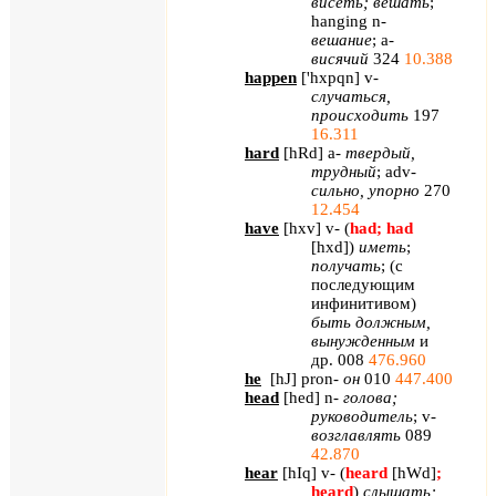
висеть; вешать
;
hanging
n
-
вешание
;
a
-
висячий
324
10.388
happen
[
'
hxpqn
]
v
-
случаться,
происходить
197
16.311
hard
[
hRd
]
a
-
твердый,
трудный
;
adv
-
сильно, упорно
270
12.454
have
[
hxv
]
v
- (
had
;
had
[
hxd
]
)
иметь
;
получать
; (с
последующим
инфинитивом)
быть должным,
вынужденным
и
др. 008
476.960
he
[
hJ
]
pron
-
он
010
447.400
head
[
hed
]
n
-
голова;
руководитель
;
v
-
возглавлять
089
42.870
hear
[
hIq
]
v
- (
heard
[
hWd
]
;
heard
)
слышать;