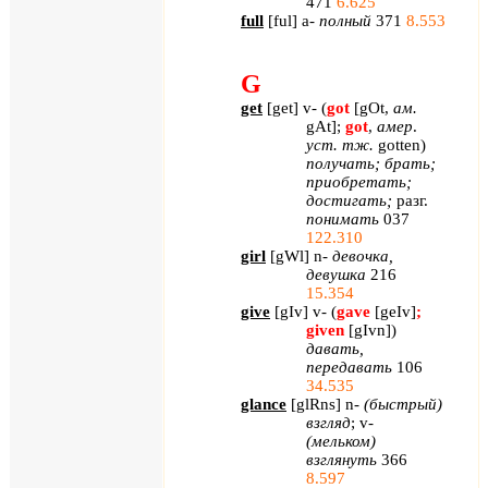
471
6.625
full
[
ful
]
a
-
полный
371
8.553
G
get
[
get
]
v
- (
got
[
gOt
,
ам.
gAt
];
got
,
амер
.
уст. тж.
gotten
)
получать; брать;
приобретать;
достигать;
разг.
понимать
037
122.310
girl
[
gWl
]
n
-
девочка,
девушка
216
15.354
give
[
gIv
]
v
- (
gave
[
geIv
]
;
given
[
gIvn
]
)
давать,
передавать
106
34.535
glance
[
glRns
]
n
-
(быстрый)
взгляд
;
v
-
(мельком)
взглянуть
366
8.597