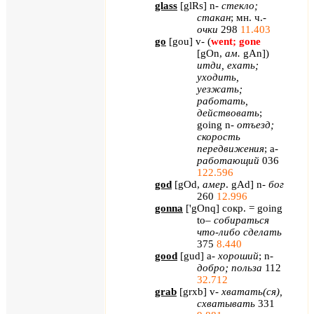
glass
[
glRs
]
n
-
стекло;
стакан
; мн. ч.-
очки
298
11.403
go
[
gou
]
v
- (
went
;
gone
[
gOn
,
ам.
gAn
])
итди, ехать;
уходить,
уезжать;
работать,
действовать
;
going
n
-
отъезд;
скорость
передвижения
;
a
-
работающий
036
122.596
god
[
gOd,
амер
.
gAd
] n-
бог
260
12.996
gonna
[
'
gOnq
] сокр. =
going
to
–
собираться
что-либо сделать
375
8.440
good
[
gud
]
a
-
хороший
;
n
-
добро; польза
112
32.712
grab
[
grxb
]
v
-
хватать(ся),
схватывать
331