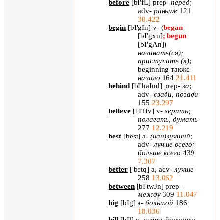
before
[
bI'fL
] prep-
перед
;
adv-
раньше
121
30.422
begin
[
bI'gIn
] v- (
began
[bI'gxn]
; begun
[bI'gAn]
)
начинать
(
ся
);
приступать
(
к
)
;
beginning
также
начало
164
21.411
behind
[
bI'haInd
] prep-
за
;
adv-
сзади
,
позади
155
23.297
believe
[
bI
'
lJv
]
v
-
верить;
полагать, думать
277
12.219
best
[
best
]
a
-
(наи)лучший
;
adv
-
лучше всего;
больше всего
439
7.307
better
[
'betq
] a, adv-
лучше
258
13.062
between
[
bI'twJn
] prep-
между
309
11.047
big
[
bIg
] a-
большой
186
18.036
bill
[
bIl
] n-
счет
;
банкнота