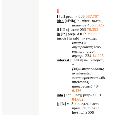
I
I
[
aI
]
pron
-
я
005
587.707
idea
[
aI
'
dIq
]
n
-
идея, мысль;
понятие
436
7.325
if
[
If
] cj-
если
053
79.393
in
[
In
] prep-
в
012
396.968
inside
[
In'saId
] n-
внутр
.
стор
.
; a-
внутренний
; adv-
внутри
; prep-
внутрь
234
14.205
interest
[
'
IntrIst
]
n
-
интерес
;
v
-
(за)интересовать
;
a
-
interested
заинтересованный
;
interesting
интересный
484
6.436
into
[
'Intu,'Intq
] prep-
в
051
84.682
is
[
Iz
] v- 3-
е
л
.
ед
.
ч
.
наст
.
врем
.
гл
. to be (
с
he/she/it) 006