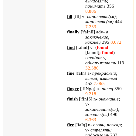
вычислять;
понимать
356
8.886
fill
[
fIl
]
v
-
наполнять(ся);
заполнять(ся)
444
7.233
finally
[
'
faInlI
]
adv
-
в
заключение;
наконец
395
8.072
find
[
faInd
]
v
- (
found
[
faund
]
;
found
)
находить,
обнаруживать
113
32.380
fine
[
faIn
]
a
-
прекрасный;
ясный; изящный
452
7.065
finger
[
'
fINgq
]
n
-
палец
350
9.218
finish
[
'
fInIS
]
n
-
окончание
;
v
-
заканчивать(ся),
кончать(ся)
490
6.363
fire
[
'
faIq
]
n
-
огонь; пожар
;
v
-
стрелять;
поджигать
233