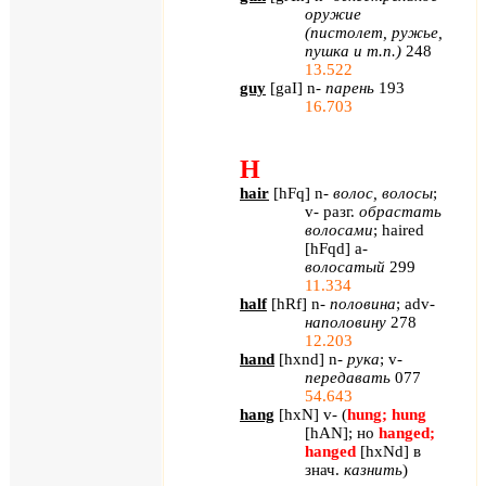
оружие
(пистолет, ружье,
пушка и т.п.)
248
13.522
guy
[
gaI
]
n
-
парень
193
16.703
H
hair
[
hFq
]
n
-
волос, волосы
;
v
- разг.
обрастать
волосами
;
haired
[
hFqd
]
a
-
волосатый
299
11.334
half
[
hRf
]
n
-
половина
;
adv
-
наполовину
278
12.203
hand
[
hxnd
]
n
-
рука
;
v
-
передавать
077
54.643
hang
[
hxN
]
v
- (
hung
;
hung
[
hAN
]
; но
hanged
;
hanged
[
hxNd
]
в
знач.
казнить
)