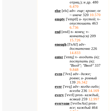
отриц.); и др. 480
6.470
else
[
els
] adv-
еще
;
кроме
; or
~
иначе
320
10.570
empty
[
'
emptI
]
a
-
пустой
;
v
-
опустошать
463
6.736
end
[
end
]
n
-
конец;
v
-
кончать(ся)
209
15.726
enough
[
I
'
nAf
]
adv
-
достаточно
226
14.833
enter
[
'
entq
]
v
-
входить (в);
поступать (в);
"Вход"; "Ввод"
337
9.848
even
[
'
Jvn
]
adv
-
даже;
ровно
;
a
-
ровный
139
26.342
ever
[
'
evq
]
adv
-
когда-либо;
всегда
236
14.169
every
[
'
evrI
]
pron
-
каждый,
всякий
259
12.997
everyone
[
'evrIwAn
] pron-
все
;
каждый
464