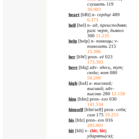
слушать
119
30.903
heart
[
hRt
]
n
-
сердце
489
6.373
hell
[
hel
]
n
-
ад, преисподняя
;
разг.
черт, дьявол
300
11.235
help
[
help
]
n
-
помощь
;
v
-
помогать
215
15.396
her
[
hW
]
pron
-
её
023
173.393
here
[
hIq
]
adv
-
здесь, тут;
сюда; вот
080
50.208
high
[
haI
]
a
-
высокий;
высший
;
adv
-
высоко
280
12.158
him
[
hIm
] pron-
его
030
141.534
himself
[
hIm'self
] pron-
себя
;
сам
175
19.253
his
[
hIz
] pron-
его
016
283.001
hit
[
hIt
] v- (
hit; hit
)
ударять
(
ся
);