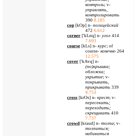
контроль
;
v
-
управлять,
контролировать
390
8.185
cop
[
kOp
]
n
-
полицейский
472
6.612
corner
[
'
kLnq
]
n
-
угол
414
7.693
course
[
kLs
] n-
курс
; of
course-
конечно
264
12.575
cover
[
'
kAvq
]
n
-
(по)крышка;
обложка;
укрытие
;
v
-
покрывать,
прикрывать
339
9.753
cross
[
krOs
]
n
-
крест
;
v
-
пересекать;
переходить;
скрещивать
410
7.737
crowd
[
kraud
]
n
-
толпа
;
v
-
толпиться;
набиваться