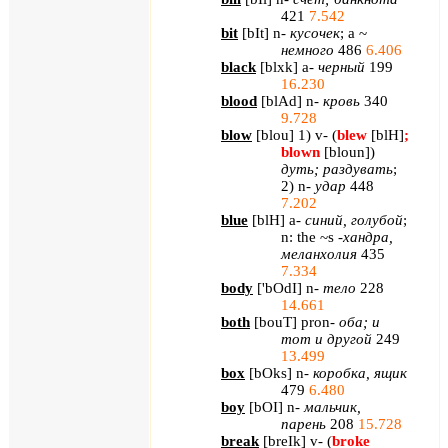
421
7.542
bit
[
bIt
] n-
кусочек
; a ~
немного
486
6.406
black
[
blxk
] a-
черный
199
16.230
blood
[
blAd
] n-
кровь
340
9.728
blow
[
blou
] 1) v- (
blew
[blH]
;
blown
[bloun]
)
дуть
;
раздувать
;
2) n-
удар
448
7.202
blue
[
blH
] a-
синий
,
голубой
;
n: the ~s -
хандра
,
меланхолия
435
7.334
body
[
'
bOdI
]
n
-
тело
228
14.661
both
[
bouT
]
pron
-
оба; и
тот и другой
249
13.499
box
[
bOks
]
n
-
коробка, ящик
479
6.480
boy
[
bOI
]
n
-
мальчик,
парень
208
15.728
break
[
breIk
]
v
- (
broke