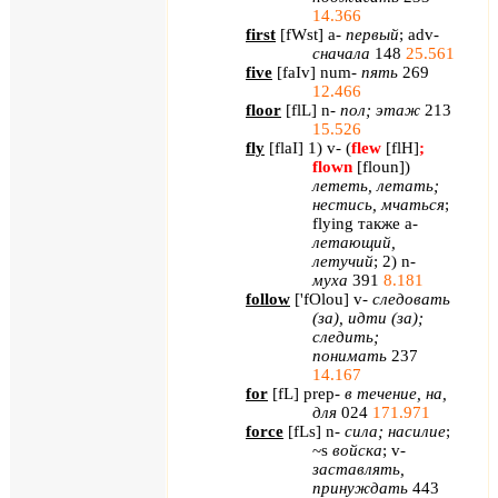
14.366
first
[
fWst
]
a
-
первый
;
adv
-
сначала
148
25.561
five
[
faIv
] num-
пять
269
12.466
floor
[
flL
] n-
пол
;
этаж
213
15.526
fly
[
flaI
] 1) v- (
flew
[flH]
;
flown
[floun]
)
лететь
,
летать
;
нестись
,
мчаться
;
flying
также
a-
летающий
,
летучий
; 2) n-
муха
391
8.181
follow
[
'
fOlou
]
v
-
следовать
(за), идти (за);
следить;
понимать
237
14.167
for
[
fL
]
prep
-
в течение, на,
для
024
171.971
force
[
fLs
]
n
-
сила; насилие
;
~
s
войска
;
v
-
заставлять,
принуждать
443