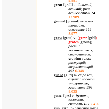
9.881
great
[
greIt
]
a
-
большой,
великий;
разг.
великолепный
241
13.989
ground
[
graund
]
n
-
земля;
площадка;
основание
353
8.977
grow
[
grou
]
v
- (
grew
[
grH
]
;
grown
[
groun
]
)
расти;
увеличиваться;
становиться
;
growing
также
растущий;
возрастающий
492
6.348
guard
[
gRd
]
n
-
стража,
охрана; часовой
;
v
-
охранять;
защищать
396
8.035
guess
[
ges
]
v
-
думать,
полагать,
считать
427
7.456
gun
[
gAn
]
n
-
огнестрельное