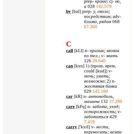
prep
-
кроме
;
cj
-
но,
а
028
142.579
by
[
baI
]
prep
-
у, около;
посредством
;
adv
-
близко, рядом
068
67.360
C
call
[
kLl
]
n
-
призыв; звонок
по тел.
;
v
-
звать
126
29.640
can
[
kxn
] 1) (прош. врем.
could
[
kud
])
v
-
мочь; уметь;
возможно
; 2)
n
-
жестяная банка
029
142.100
car
[
kR
]
n
-
автомобиль,
машина
132
27.280
care
[
kFq
]
n
-
забота, уход;
осторожность
;
v
-
заботиться
429
7.419
carry
[
'
kxrI
]
v
-
нести,
переносить; везти