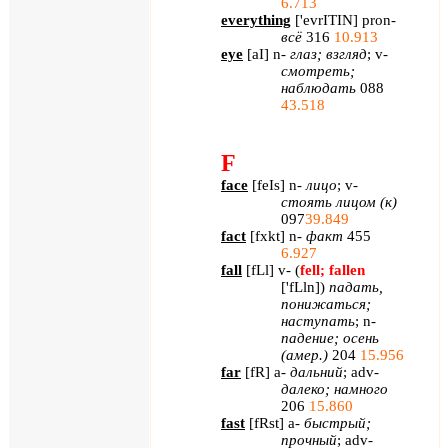
6.713
everything
[
'evrITIN
] pron-
всё
316
10.913
eye
[
aI
] n-
глаз
;
взгляд
; v-
смотреть
;
наблюдать
088
43.518
F
face
[
feIs
]
n
-
лицо
;
v
-
стоять лицом (к)
097
39.849
fact
[
fxkt
]
n
-
факт
455
6.927
fall
[
fLl
]
v
- (
fell
;
fallen
['
fLln
]
)
падать,
понижаться;
наступать
;
n
-
падение; осень
(амер.)
204
15.956
far
[
fR
]
a
-
дальний
;
adv
-
далеко; намного
206
15.860
fast
[
fRst
]
a
-
быстрый;
прочный
;
adv
-