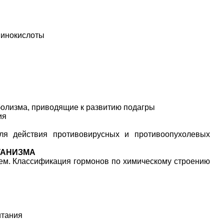
аминокислоты
болизма, приводящие к развитию подагры
ия
ля действия противовирусных и противоопухолевых
ГАНИЗМА
тем. Классификация гормонов по химическому строению
итания