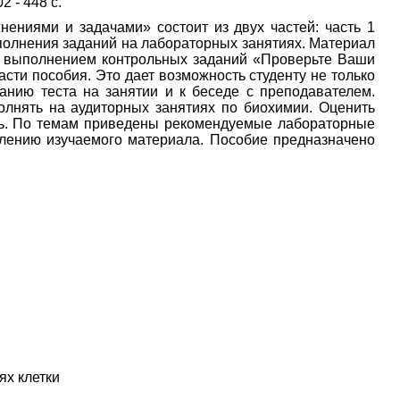
02 - 448 с.
ениями и задачами» состоит из двух частей: часть 1
полнения заданий на лабораторных занятиях. Материал
ся выполнением контрольных заданий «Проверьте Ваши
асти пособия. Это дает возможность студенту не только
санию теста на занятии и к беседе с преподавателем.
олнять на аудиторных занятиях по биохимии. Оценить
ель. По темам приведены рекомендуемые лабораторные
плению изучаемого материала. Пособие предназначено
ях клетки