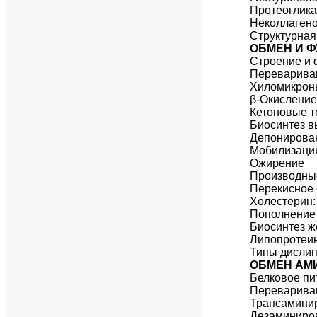
Протеоглик
Неколлагено
Структурная
ОБМЕН И 
Строение и 
Перевариван
Хиломикрон
β-Окисление
Кетоновые т
Биосинтез в
Депонирован
Мобилизация
Ожирение
Производные
Перекисное 
Холестерин:
Пополнение 
Биосинтез ж
Липопротеин
Типы дислип
ОБМЕН АМ
Белковое пи
Переварива
Трансамини
Дезаминиро