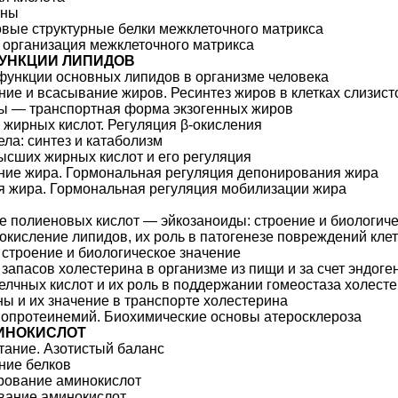
аны
вые структурные белки межклеточного матрикса
 организация межклеточного матрикса
ФУНКЦИИ ЛИПИДОВ
функции основных липидов в организме человека
ие и всасывание жиров. Ресинтез жиров в клетках слизист
ы — транспортная форма экзогенных жиров
 жирных кислот. Регуляция β-окисления
ела: синтез и катаболизм
ысших жирных кислот и его регуляция
ие жира. Гормональная регуляция депонирования жира
 жира. Гормональная регуляция мобилизации жира
 полиеновых кислот — эйкозаноиды: строение и биологиче
окисление липидов, их роль в патогенезе повреждений кле
 строение и биологическое значение
запасов холестерина в организме из пищи и за счет эндоге
елчных кислот и их роль в поддержании гомеостаза холест
ы и их значение в транспорте холестерина
опротеинемий. Биохимические основы атеросклероза
ИНОКИСЛОТ
тание. Азотистый баланс
ние белков
рование аминокислот
вание аминокислот