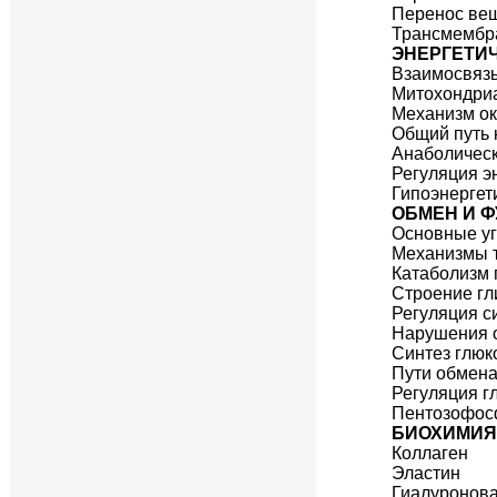
Перенос ве
Трансмембр
ЭНЕРГЕТИ
Взаимосвяз
Митохондриа
Механизм ок
Общий путь 
Анаболическ
Регуляция э
Гипоэнергет
ОБМЕН И 
Основные у
Механизмы 
Катаболизм 
Строение гл
Регуляция с
Нарушения 
Синтез глюк
Пути обмена
Регуляция г
Пентозофос
БИОХИМИЯ
Коллаген
Эластин
Гиалуронова