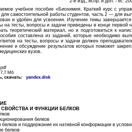
2-е изд., испр. и доп. - М.: 20
аемое учебное пособие «Биохимия. Краткий курс с упражн
 для самостоятельной работы студентов, часть 2 — для вы
рован и удобен для усвоения. Изучение темы завершает
ы на тесты, вопросы и задачи приведены в конце первой ч
ать теоретический материал, но и подготовиться к напи
пособия составлена из заданий, которые необходимо вып
ответов на тесты, вопросы и задачи должен преподават
нение и обсуждение результатов которых поможет закре
медицинских вузов.
pdf
7,7 Мб
, скачать:
yandex.disk
ИЕ
 СВОЙСТВА И ФУНКЦИИ БЕЛКОВ
лков
кционирования белков
 белков и поддержание их нативной конформации в услови
е белков