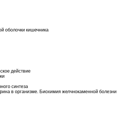
ой оболочки кишечника
ское действие
тки
нного синтеза
ерина в организме. Биохимия желчнокаменной болезни