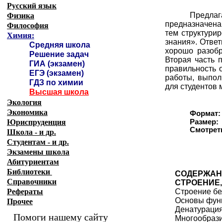
Русский язык
Предлаг
Физика
предназначена
Философия
тем структури
Химия:
знания». Ответ
Средняя школа
хорошо разобр
Решение задач
Вторая часть 
ГИА (экзамен)
правильность 
ЕГЭ (экзамен)
работы, выпол
ГДЗ по химии
для студентов 
Высшая школа
Экология
Экономика
Формат:
Юриспруденция
Размер:
Смотреть
Школа - и др.
Студентам - и др.
Экзамены
школа
Абитуриентам
Библиотеки
СОДЕРЖАН
Справочники
СТРОЕНИЕ,
Рефераты
Строение бе
Основы фун
Прочее
Денатурация
Помоги нашему сайту
Многообрази