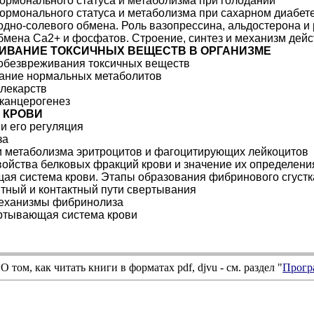
ормонального статуса и метаболизма при голодании
ормонального статуса и метаболизма при сахарном диабет
одно-солевого обмена. Роль вазопрессина, альдостерона и
бмена Са2+ и фосфатов. Строение, синтез и механизм дейс
ИВАНИЕ ТОКСИЧНЫХ ВЕЩЕСТВ В ОРГАНИЗМЕ
обезвреживания токсичных веществ
ание нормальных метаболитов
лекарств
канцерогенез
 КРОВИ
 и его регуляция
за
 метаболизма эритроцитов и фагоцитирующих лейкоцитов
ойства белковых фракций крови и значение их определени
я система крови. Этапы образования фибринового сгустк
тный и контактный пути свертывания
еханизмы фибринолиза
ртывающая система крови
О том, как читать книги в форматах
pdf
,
djvu
- см. раздел "
Прогр