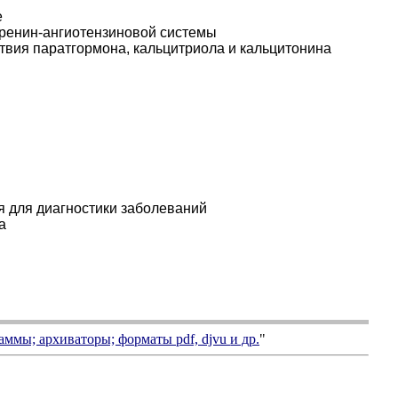
е
 ренин-ангиотензиновой системы
твия паратгормона, кальцитриола и кальцитонина
я для диагностики заболеваний
а
аммы; архиваторы; форматы
pdf, djvu
и др.
"