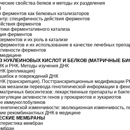
ческие свойства белков и методы их разделения
Ы
 ферментов как белковых катализаторов
нтр: специфичность действия ферментов
ействия ферментов
тики ферментативного катализа
ция ферментов
ерментов и их роль в катализе
ферментов и их использование в качестве лечебных препа
ктивности ферментов
 медицине
З НУКЛЕИНОВЫХ КИСЛОТ И БЕЛКОВ (МАТРИЧНЫЕ БИ
К и РНК. Методы изучения ДНК
НК (репликация)
ошибок и повреждений ДНК
НК (транскрипция). Посттранскрипционные модификации 
как механизм перевода генотипической информации в фен
матричных биосинтезов: лекарственные препараты и бакт
егуляции активности генов у прокариотов и эукариотов
ие иммуноглобулинов
енетической изменчивости: эволюционная изменчивость, 
ние рекомбинантных ДНК в медицине
ЕСКИЕ МЕМБРАНЫ
ктеристика мембран
ембран