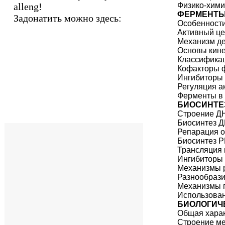
alleng!
Физико-хими
ФЕРМЕНТ
Задонатить можно здесь:
Особенности
Активный це
Механизм д
Основы кине
Классифика
Кофакторы ф
Ингибиторы 
Регуляция а
Ферменты в
БИОСИНТЕ
Строение ДН
Биосинтез Д
Репарация 
Биосинтез Р
Трансляция 
Ингибиторы 
Механизмы р
Разнообраз
Механизмы г
Использова
БИОЛОГИЧ
Общая хара
Строение м