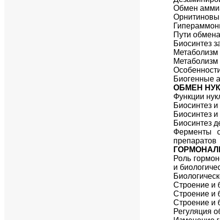
Обмен аммиа
Орнитиновый
Гипераммон
Пути обмена
Биосинтез 
Метаболизм
Метаболизм 
Особенности
Биогенные а
ОБМЕН НУ
Функции нук
Биосинтез и
Биосинтез и
Биосинтез д
Ферменты с
препаратов
ГОРМОНАЛ
Роль гормон
и биологиче
Биологическ
Строение и 
Строение и 
Строение и 
Регуляция о