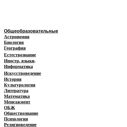
Образовательные ресурсы И
Главная страница
(Содержание)
Общеобразовательные
Астрономия
Биология
География
Естествознание
Иностр. языки
.
Информатика
Искусствоведение
История
Культурология
Литература
Математика
Менеджмент
ОБЖ
Обществознание
Психология
Религиоведение