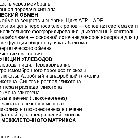
ществ через мембраны
анная передача сигнала
ЧЕСКИЙ ОБМЕН
ь обмена веществ и энергии. Цикл ATP—ADP
льная цепь переноса электронов — основная система синт
ислительного фосфорилирования. Дыхательный контроль
катаболизма — основной источник доноров водорода для ц
ие функции общего пути катаболизма
нергетического обмена
ические состояния
ФУНКЦИИ УГЛЕВОДОВ
глеводы пищи. Переваривание
трансмембранного переноса глюкозы
глюкозы. Аэробный и анаэробный гликолиз
икогена. Синтез и распад гликогена
интеза и распада гликогена
обмена гликогена
озы в печени (глюконеогенез)
 лактата в печени и мышцах
ликолиза и глюконеогенеза в печени
фатный путь превращений глюкозы
 МЕЖКЛЕТОЧНОГО МАТРИКСА
я кислота