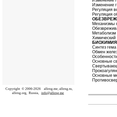
Изменение г
Изменение г
Регуляция в
Регуляция о
ОБЕЗВРЕЖ
Механизмы 
Обезврежив
Метаболизм 
Химический 
БИОХИМИЯ
Синтез гема
Обмен желе
Особенности
Основные св
Свертывающа
Прокоагулян
Основные м
Противосве
Copyright
©
2006
-
2026
alleng.me, alleng.ru,
alleng.org,
Russia,
info@alleng.me