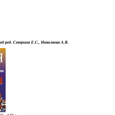
Educational resources of the Internet
-
Chemistry
.
од ред. Северина Е.С., Николаева А.Я.