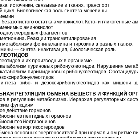
ка: источники, связывание в тканях, транспорт
 цикл. Биологическая роль синтеза мочевины
иемии
 безазотистого остатка аминокислот. Кето- и гликогенные 
заменимых аминокислот
 одноуглеродных фрагментов
метионина. Реакции трансметилирования
 метаболизма фенилаланина и тирозина в разных тканях
мины — синтез, инактивация, биологическая роль
КЛЕОТИДОВ
леотидов и их производных в организме
 катаболизм пуриновых рибонуклеотидов. Нарушения мета
 катаболизм пиримидиновых рибонуклеотидов. Оротацидур
езоксирибонуклеотидов
интеза рибо- и дезоксирибонуклеотидов как мишени д
ЬНАЯ РЕГУЛЯЦИЯ ОБМЕНА ВЕЩЕСТВ И ФУНКЦИЙ ОР
ов в регуляции метаболизма. Иерархия регуляторных сис
ским функциям
ое действие гормонов
биосинтез пептидных гормонов
биосинтез йодтиронинов
биосинтез кортикостероидов
бмена основных энергоносителей при нормальном ритме п