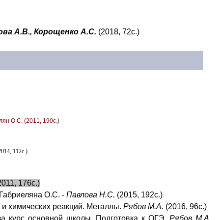
ова А.В., Корощенко А.С.
(2018, 72с.)
лян О.С. (201
1
, 190с.)
014, 112с.)
2011, 176с.)
 Габриеляна О.С. -
Павлова Н.С.
(2015, 192с.)
в и химических реакций. Металлы.
Рябов М.А.
(2016, 96с.)
за курс основной школы. Подготовка к ОГЭ.
Рябов М.А.