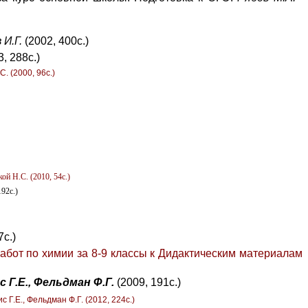
 И.Г.
(2002, 400с.)
3, 288с.)
. (2000, 96с.)
й Н.С. (2010, 54с.)
192с.)
7с.)
абот по химии за
8-9
классы к Дидактическим материалам
 Г.Е., Фельдман Ф.Г.
(2009, 191с.)
 Г.Е., Фельдман Ф.Г. (2012, 224с.)