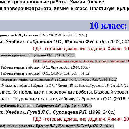
ие и тренировочные работы. Химия. 9 класс.
 проверочная работа. Химия. 9 класс. Практикум.
Купц
10 класс:
ринская Н.Н., Величко Л.П.
(УКРАИНА; 2003, 192с.)
сс. Учебник.
Габриелян О.С., Маскаев Ф.Н. и др.
(2002, 304
ГДЗ - готовые домашние задания. Химия. 10 
Базовый уровень.
Габриелян О.С.
(2013, 192с.)
ГДЗ - готовые домашние задания. Химия. 10 класс. Габриелян О.С
. Рабочая тетрадь.
Габриелян О.С., Яшукова А.В.
(2014, 160с.)
. Рабочая тетрадь.
Габриелян О.С., Сладков С.А.
(2014, 144с.)
. Тетрадь для оценки качества знаний.
Габриелян О.С., Купцова А.В.
(2014, 112с.)
 10 класс: к учебнику Габриеляна О.С. "Химия. 10 кл. Базовый уровень".
Рябов М.А.
(20
класс. Контрольные и проверочные работы. Базовый урове
класс. Поурочные планы к учебнику Габриеляна О.С. (2016, 
Углубленный уровень.
Габриелян О.С. и др.
(2014, 368с.)
сс. Учебник.
Гузей Л.С., Суровцева Р.П.
(1999, 240с.)
ГДЗ - готовые домашние задания. Химия. 10 к
Профильный уровень.
Еремин В.В., Кузьменко Н.Е. и др.
(2012, 464с.)