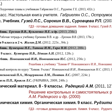
.)
 Поурочные планы к учебникам Габриелян О.С., Рудзитис Г.Е. (2013, 432с.)
ласс. Настольная книга учителя.
Габриелян О.С., Остроумов
с. Учебник.
Гузей Л.С., Сорокин В.В., Суровцева Р.П.
(200
ГДЗ - готовые домашние задания. Химия. 9 класс. Гузей Л.С
ебник.
Еремин В.В., Кузьменко Н.Е. и др.
(2013, 256с.)
Рабочая тетрадь к учебнику Еремина В.В. и др. -
Еремин В.В.
(2013, 176с.)
 9 класса в 2 ч.
Жилин Д.М.
(2012; 223с., 94с.)
ебник.
Кузнецова Н.Е., Титова И.М., Гара Н.Н.
(2012, 288с.)
 9 класс.
Кузнецова Н.В., Лёвкин А.Н.
(2012, 128с.)
ебник.
Новошинский И.И., Новошинская Н.С.
(2012, 256с.)
Решебник к учебнику "Химия-9" Новошинского И.И., Новошинско
вый контроль по курсу "Химия. 9 класс"
Новошинский И.И., Новошинская Н.С.
(2013, 
жековский П.А., Мещерякова Л.М., Понтак Л.С.
(2007, 224с.)
ель П.П., Крикля Л.С.
(УКРАИНА; 2009, 248с.)
ический материал. 8 - 9 классы.
Радецкий А.М.
(2011, 12
Решение контрольных и самостоятельных р
А.М. Радецкого и др
.
(2000)
ническая химия. Органическая химия. 9 класс.
Рудзитис
ГДЗ - готовые домашние задания. Химия. 9 класс. Рудзитис