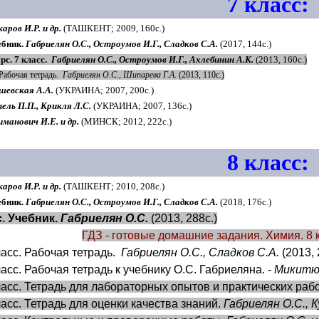
7 класс:
аров И.Р. и др.
(ТАШКЕНТ; 2009, 160с.)
ебник.
Габриелян О.С., Остроумов И.Г., Сладков С.А.
(2017, 144с.)
с. 7 класс.
Габриелян О.С., Остроумов И.Г., Ахлебинин А.К.
(2013, 160с.)
 Рабочая тетрадь.
Габриелян О.С., Шипарева Г.А.
(2013, 110с.)
шевская А.А.
(УКРАИНА; 2007, 200с.)
ель П.П., Крикля Л.С.
(УКРАИНА; 2007, 136с.)
манович И.Е. и др.
(МИНСК; 2012, 222с.)
8 класс:
аров И.Р. и др.
(ТАШКЕНТ; 2010, 208с.)
ебник.
Габриелян О.С., Остроумов И.Г., Сладков С.А.
(2018, 176с.)
с. Учебник.
Габриелян О.С.
(2013, 288с.)
ГДЗ - готовые домашние задания. Химия. 8 
ласс. Рабочая тетрадь.
Габриелян О.С., Сладков С.А.
(2013, 
ласс. Рабочая тетрадь к учебнику О.С. Габриеляна. -
Микитюк
ласс. Тетрадь для лабораторных опытов и практических раб
ласс. Тетрадь для оценки качества знаний.
Габриелян О.С., К