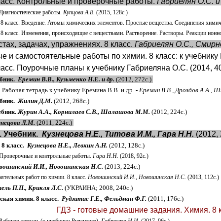
ласс. Контрольные и проверочные работы.
Габриелян О.С. и
 Диагностические работы.
Купцова А.В.
(2015, 128с.)
 8 класс. Введение. Атомы химических элементов. Простые вещества. Соединения хими
 8 класс. Изменения, происходящие с веществами. Растворение. Растворы. Реакции ионн
стах, задачах, упражнениях. 8 класс.
Габриелян О.С., Смирно
е и самостоятельные работы по химии. 8 класс: к учебнику
ласс. Поурочные планы к учебнику Габриеляна О.С. (2014, 40
ебник.
Еремин В.В., Кузьменко Н.Е. и др.
(2012, 272с.)
. Рабочая тетрадь к учебнику Еремина В.В. и др. -
Еремин В.В., Дроздов А.А., Ш
ебник.
Жилин Д.М.
(2012, 268с.)
ебник.
Журин А.А., Корнилаев С.В., Шалашова М.М.
(2012, 224с.)
знецова Л.М.
(2011, 224с.)
. Учебник.
Кузнецова Н.Е., Титова И.М., Гара Н.Н.
(2012, 
 8 класс.
Кузнецова Н.Е., Левкин А.Н.
(2012, 128с.)
 Проверочные и контрольные работы.
Гара Н.Н.
(2018, 92с.)
вошинский И.И., Новошинская Н.С.
(2013, 224с.)
ятельных работ по химии. 8 класс.
Новошинский И.И., Новошинская Н.С.
(2013, 112с.)
ель П.П., Крикля Л.С.
(УКРАИНА; 2008, 240с.)
ская химия. 8 класс.
Рудзитис Г.Е., Фельдман Ф.Г.
(2011, 176с.)
ГДЗ - готовые домашние задания. Химия. 8 кл