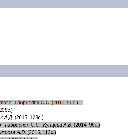
класс. Габриелян О.С. (201
3
,
96
с.)
208с.)
 А.Д.
(2015, 128с.)
от.
Габриелян О.С., Купцова А.В.
(2014, 96с.)
упцова А.В.
(2015, 112с.)