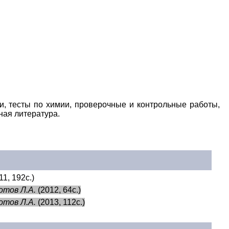
Educational resources of the Internet
-
Chemistry
.
Гостевая
ди, тесты по химии, проверочные и контрольные работы,
ная литература.
11, 192с.)
Нотов Л.А.
(2012, 64с.)
Нотов Л.А.
(2013, 112с.)