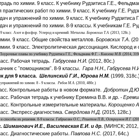
радь по химии. 9 класс. К учебнику Рудзитиса Г.Е., Фельдман
 практических работ по химии. 9 класс. К учебнику Г.Е. Рудз
дач и упражнений по химии. 9 класс. К учебнику Рудзитиса Г.
дач и упражнений по химии. 8-9 классы. К учебникам Г.Е. Ру
 9 класс. Азот и фосфор. Углерод и кремний. Металлы.
Боровских Т.А.
(2013, 128с.)
имии. 9 класс. Общие свойства металлов.
Боровских Т.А.
(20
имии. 9 класс. Электролитическая диссоциация. Кислород и 
 Поурочные планы по учебнику Рудзитиса Г.Е., Фельдмана Ф.Г. -
Князева М.В.
(2014, 319
ласс. Рабочая тетрадь.
Габрусева Н.И.
(2012, 80с.)
ачник с "помощником". 8-9 классы.
Гара Н.Н., Габрусева Н.
к для 9 класса.
Шелинский Г.И., Юрова Н.М.
(1999, 318с.
 упражнений по химии. 8 - 9 классы.
Рябов М.А.
(2010, 480с.)
асс. Контрольные работы в новом формате.
Добротин Д.Ю.
асс. Рабочая тетрадь к учебнику Еремина В.В. и др. -
Еремин
ласс. Контрольные измерительные материалы.
Корощенко А.
ласс. Экспресс-диагностика.
Свердлова Н.Д.
(2015, 128с.)
 и способы их решения. 8-9 классы.
Габриелян О.С., Решетов П.В., Остроумов И.Г.
(201
с.
Шиманович И.Е., Василевская Е.И. и др.
(МИНСК; 2012, 
ласс. Диагностические работы.
Павлова Н.С.
(2017, 64с.)