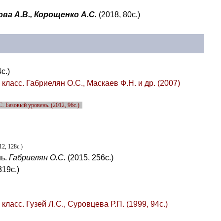
ова А.В., Корощенко А.С.
(2018, 80с.)
с.)
класс. Габриелян О.С., Маскаев Ф.Н. и др. (2007)
. Базовый уровень. (2012, 96с.)
12, 128с.)
нь.
Габриелян О.С.
(2015, 256с.)
319с.)
ласс. Гузей Л.С., Суровцева Р.П. (1999, 94с.)