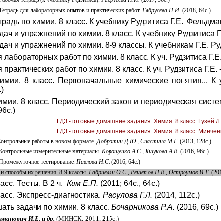
Рабочая тетрадь (к учебнику Рудзитиса).
Габрусева Н.И.
(2017, 96с.)
 Тетрадь для лабораторных опытов и практических работ.
Габрусева Н.И.
(2018, 64с.)
радь по химии. 8 класс. К учебнику Рудзитиса Г.Е., Фельдман
дач и упражнений по химии. 8 класс. К учебнику Рудзитиса Г.
дач и упражнений по химии. 8-9 классы. К учебникам Г.Е. Ру
 лабораторных работ по химии. 8 класс. К уч. Рудзитиса Г.Е.
 практических работ по химии. 8 класс. К уч. Рудзитиса Г.Е. 
имии. 8 класс. Первоначальные химические понятия... К у
.)
имии. 8 класс. Периодический закон и периодическая система
96с.)
ГДЗ - готовые домашние задания. Химия. 8 класс. Гузей Л.С
ГДЗ - готовые домашние задания. Химия. 8 класс. Минченк
Контрольные работы в новом формате.
Добротин Д.Ю., Снастина М.Г.
(2013, 128с.)
 Контрольные измерительные материалы.
Корощенко А.С., Яшукова А.В.
(2016, 96с.)
 Промежуточное тестирование.
Павлова Н.С.
(2016, 64с.)
 и способы их решения. 8-9 классы.
Габриелян О.С., Решетов П.В., Остроумов И.Г.
(201
асс. Тесты. В 2 ч.
Ким Е.П.
(2011; 64с., 64с.)
ласс. Экспресс-диагностика.
Расулова Г.Л.
(2014, 112с.)
ать задачи по химии. 8 класс.
Бочарникова Р.А.
(2016, 69с.)
манович И.Е. и др.
(МИНСК; 2011, 215с.)