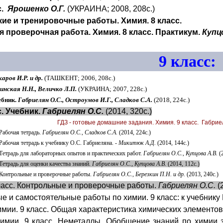
с.
Ярошенко О.Г.
(УКРАИНА; 2008, 208с.)
ие и тренировочные работы. Химия. 8 класс.
 проверочная работа. Химия. 8 класс. Практикум.
Купц
9 класс:
аров И.Р. и др.
(ТАШКЕНТ; 2006, 208с.)
инская Н.Н., Величко Л.П.
(УКРАИНА; 2007, 228с.)
ебник.
Габриелян О.С., Остроумов И.Г., Сладков С.А.
(2018, 224с.)
с. Учебник.
Габриелян О.С.
(2014, 320с.)
ГДЗ - готовые домашние задания. Химия. 9 класс. Габрие
 Рабочая тетрадь.
Габриелян О.С., Сладков С.А.
(2014, 224с.)
 Рабочая тетрадь к учебнику О.С. Габриеляна. -
Микитюк А.Д.
(2014, 144с.)
 Тетрадь для лабораторных опытов и практических работ.
Габриелян О.С., Купцова А.В.
(2
 Тетрадь для оценки качества знаний.
Габриелян О.С., Купцова А.В.
(2014, 112с.)
 Контрольные и проверочные работы.
Габриелян О.С., Березкин П.Н. и др.
(2013, 240с.)
ласс. Контрольные и проверочные работы.
Габриелян О.С.
(
е и самостоятельные работы по химии. 9 класс: к учебнику
имии. 9 класс. Общая характеристика химических элементо
химии. 9 класс. Неметаллы. Обобщение знаний по химии 