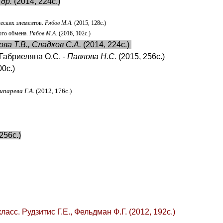
 др.
(2014, 224с.)
ческих элементов.
Рябов М.А.
(2015, 128с.)
ого обмена.
Рябов М.А.
(2016, 102с.)
ва Т.В., Сладков С.А.
(2014, 224с.)
 Габриеляна О.С. -
Павлова Н.С.
(2015, 256с.)
0с.)
ипарева Г.А.
(2012, 176с.)
256с.)
асс. Рудзитис Г.Е., Фельдман Ф.Г. (2012, 192с.)