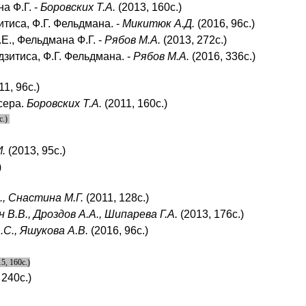
а Ф.Г. -
Боровских Т.А.
(2013, 160с.)
итиса, Ф.Г. Фельдмана. -
Микитюк А.Д.
(2016, 96с.)
Е., Фельдмана Ф.Г. -
Рябов М.А.
(2013, 272с.)
дзитиса, Ф.Г. Фельдмана. -
Рябов М.А.
(2016, 336с.)
11, 96с.)
сера.
Боровских Т.А.
(2011, 160с.)
с.)
И.
(2013, 95с.)
)
, Снастина М.Г.
(2011, 128с.)
 В.В., Дроздов А.А., Шипарева Г.А.
(2013, 176с.)
С., Яшукова А.В.
(2016, 96с.)
5, 160с.)
240с.)