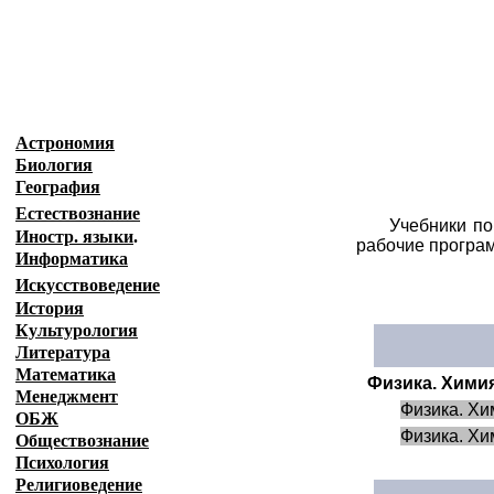
Хим
Образовательные ресурсы Интернета
-
Главная страница
(Содержание)
Астрономия
Биология
География
Естествознание
Учебники по
Иностр. языки
.
рабочие програм
Информатика
Искусствоведение
История
Культурология
Литература
Математика
Физика. Химия
Менеджмент
Физика. Хи
ОБЖ
Физика. Хи
Обществознание
Психология
Религиоведение