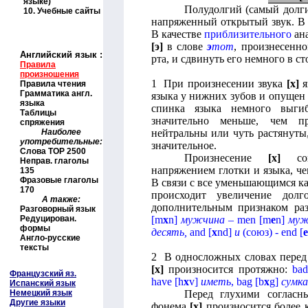
языке)
Полудолгий (самый долги
10.
Учебные сайты
напряженный открытый звук. В 
В качестве
приблизительного
ана
[э]
в слове
э
тот
, произнесенн
Английский язык
:
рта, и сдвинуть его немного в с
Правила
произношения
1 При произнесении звука
[
x
]
я
Правила чтения
Грамматика англ.
языка у нижних зубов и опущен в
языка
спинка языка немного выгиб
Таблицы
значительно меньше, чем 
спряжения
Наиболее
нейтральны или чуть растянуты
употребительные:
значительное.
Слова
TOP
2500
Произнесение
[
x
]
сопр
Неправ. глаголы
напряжением глотки и языка, че
135
Фразовые глаголы
В связи с все уменьшающимся к
170
происходит увеличение дол
А также:
дополнительным признаком раз
Разговорный язык
Редуцирован.
[
m
x
n
]
мужчина
–
men
[
m
e
n
]
муж
формы
десять,
and
[
x
nd
]
и
(союз) -
end
[
e
Англо-русские
тексты
2 В односложных словах перед
[
x
]
произносится протяжно:
bad
Французский яз.
have
[
h
x
v
]
иметь
,
bag
[
b
x
g
]
сумка
Испанский язык
Немецкий язык
Перед глухими согласн
Другие языки
фонема
[
x
]
произносится более 