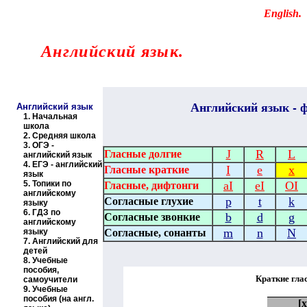
Educational resources of the Internet
-
English
.
Образовательные ресурсы Интернета
-
Английский язык.
Главная страница
(Содержание)
Английский
язык - ф
Английский язык
1.
Начальная
школа
2.
Средняя школа
3.
ОГЭ -
J
R
L
Гласные долгие
английский язык
4.
ЕГЭ - английский
I
e
x
Гласные краткие
язык
5.
Топики по
aI
eI
OI
Гласные, дифтонги
английскому
p
t
k
Согласные глухие
языку
6.
ГДЗ по
b
d
g
Согласные звонкие
английскому
m
n
N
языку
Согласные, сонанты
7.
Английский для
детей
8.
Учебные
пособия,
Краткие гла
самоучители
9.
Учебные
пособия (на англ.
[