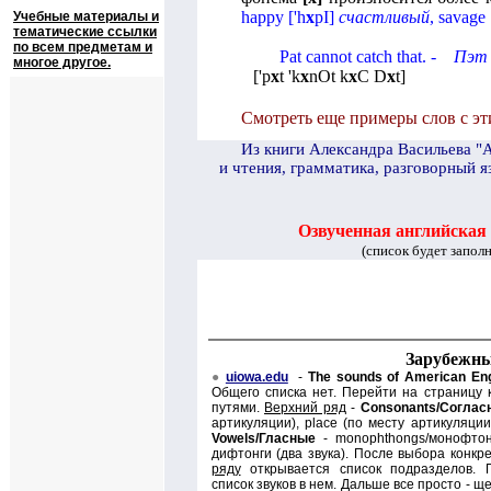
happy
[
'
h
x
pI
]
счастливый
,
savage
Учебные материалы и
тематические ссылки
по всем предметам и
Pat cannot catch that
. -
Пэт 
многое другое.
[
'p
x
t 'k
x
nOt k
x
C D
x
t
]
Смотреть еще примеры слов с эти
И
з книги Александра Васильева "
и чтения, грамматика, разговорный я
Озвученная английская
(список будет запол
Зарубежны
●
uiowa.edu
-
The sounds of American Eng
Общего списка нет. Перейти на страницу 
путями.
Верхний ряд
-
Consonants/
Соглас
артикуляции),
place (
по месту артикуляции
Vowels/
Гласные
-
monophthongs/
монофтон
дифтонги (
д
ва звука). После выбора конкр
ряду
открывается список подразделов. 
список звуков в нем. Дальше все просто - щ