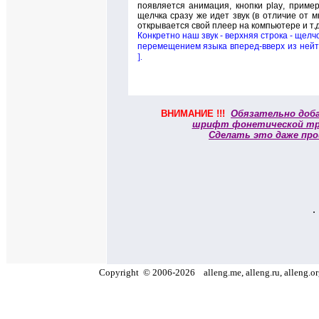
появляется анимация, кнопки
play
, приме
щелчка сразу же идет звук (в отличие от мн
открывается свой плеер на компьютере и т.д
Конкретно наш звук - верхняя строка - щелчо
перемещением языка вперед-вверх из нейт
]
.
ВНИМАНИЕ !!!
Обязательно доб
шрифт фонетической тр
Сделать это даже про
.
Copyright
©
2006
-
2026
alleng.me, alleng.ru, alleng.o