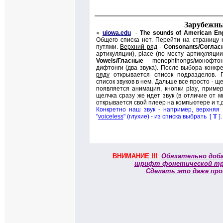
Зарубежны
●
uiowa.edu
-
The sounds of American Eng
Общего списка нет. Перейти на страницу 
путями.
Верхний ряд
-
Consonants/
Соглас
артикуляции),
place (
по месту артикуляции
Vowels/
Гласные
-
monophthongs/
монофтон
дифтонги (
д
ва звука). После выбора конкр
ряду
открывается список подразделов. 
список звуков в нем. Дальше все просто - щ
появляется анимация, кнопки
play
, приме
щелчка сразу же идет звук (в отличие от мн
открывается свой плеер на компьютере и т.д
Конкретно наш звук - например, верхняя 
"
voiceless
" (глухие) - из списка выбрать
[
T
]
.
ВНИМАНИЕ !!!
Обязательно доб
шрифт фонетической тр
Сделать это даже про
.