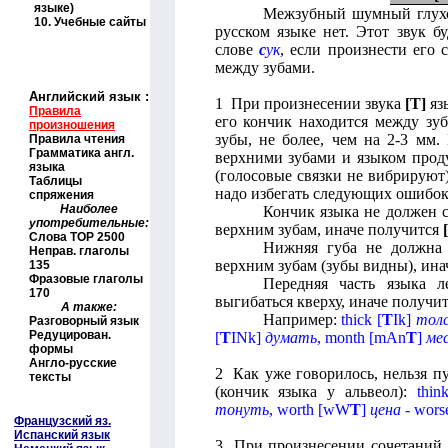
языке)
Межзубный шумный глухой
10.
Учебные сайты
русском языке нет. Этот звук 
слове
с
ук
, если произнести его 
между зубами.
Английский язык
:
1 При произнесении звука
[
T
]
язы
Правила
его кончик находится между зуб
произношения
зубы, не более, чем на 2-3 мм
Правила чтения
Грамматика англ.
верхними зубами и языком проду
языка
(голосовые связки не вибрируют
Таблицы
надо избегать следующих ошибок
спряжения
Наиболее
Кончик языка не должен 
употребительные:
верхним зубам, иначе получится
[
Слова
TOP
2500
Нижняя губа не должна 
Неправ. глаголы
верхним зубам (зубы видны), ина
135
Фразовые глаголы
Передняя часть языка 
170
выгибаться кверху, иначе получи
А также:
Например:
thick
[
T
Ik
]
тол
Разговорный язык
Редуцирован.
[
T
INk
]
думать
,
month
[
mAn
T
]
ме
формы
Англо-русские
2 Как уже говорилось, нельзя п
тексты
(кончик языка у альвеол):
thin
тонуть
,
worth
[
wW
T
]
цена
-
wors
Французский яз.
Испанский язык
3 При произнесении сочетани