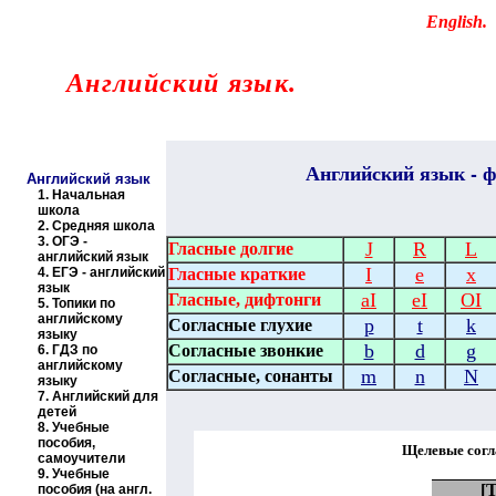
Educational resources of the Internet
-
English
.
Образовательные ресурсы Интернета
-
Английский язык.
Главная страница
(Содержание)
Английский
язык - ф
Английский язык
1.
Начальная
школа
2.
Средняя школа
3.
ОГЭ -
J
R
L
Гласные долгие
английский язык
I
e
x
4.
ЕГЭ - английский
Гласные краткие
язык
aI
eI
OI
Гласные, дифтонги
5.
Топики по
английскому
p
t
k
Согласные глухие
языку
b
d
g
Согласные звонкие
6.
ГДЗ по
английскому
m
n
N
Согласные, сонанты
языку
7.
Английский для
детей
8.
Учебные
пособия,
Щелевые согл
самоучители
9.
Учебные
[
пособия (на англ.