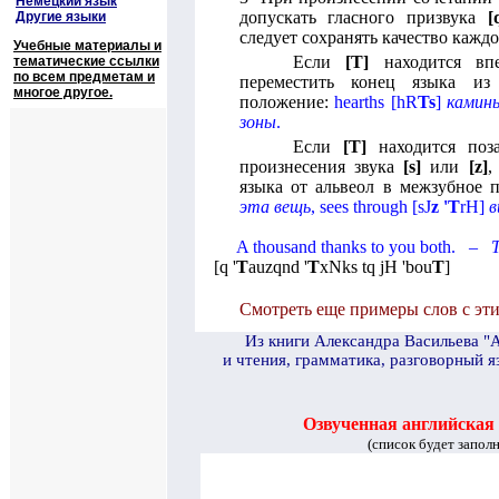
Немецкий язык
допускать гласного призвука
[
Другие языки
следует сохранять качество каждо
Учебные материалы и
Если
[
T
]
находится впе
тематические ссылки
по всем предметам и
переместить конец языка из
многое другое.
положение:
hearths
[
hR
Ts
]
камин
зоны
.
Если
[
T
]
находится поза
произнесения звука
[
s
]
или
[
z
]
,
языка от альвеол в межзубное 
эта вещь
,
sees through
[
sJ
z
'
T
rH
]
в
A thousand thanks to you both.
–
Т
[
q '
T
auzqnd '
T
xNks tq jH 'bou
T
]
Смотреть еще примеры слов с эти
И
з книги Александра Васильева "
и чтения, грамматика, разговорный я
Озвученная английская
(список будет запол