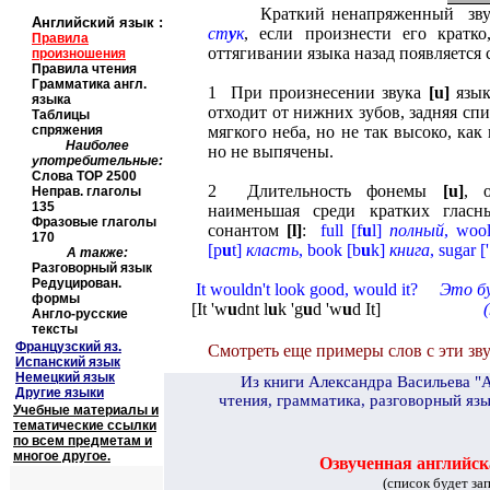
Краткий ненапряженный зву
Английский язык
:
ст
у
к
, если произнести его кратк
Правила
оттягивании языка назад появляется
произношения
Правила чтения
Грамматика англ.
1 При произнесении звука
[
u
]
язык
языка
отходит от нижних зубов, задняя сп
Таблицы
спряжения
мягкого неба, но не так высоко, ка
Наиболее
но не выпячены.
употребительные:
Слова
TOP
2500
2 Длительность фонемы
[
u
]
, 
Неправ. глаголы
135
наименьшая среди кратких гласн
Фразовые глаголы
сонантом
[
l
]
:
full
[
f
u
l
]
полный
,
woo
170
[
p
u
t
]
класть
,
book
[
b
u
k
]
книга
,
sugar
[
'
А также:
Разговорный язык
Редуцирован.
It wouldn't look good, would it?
Это бу
формы
[
It 'w
u
dnt l
u
k 'g
u
d 'w
u
d It
]
(не б
Англо-русские
тексты
Французский яз.
Смотреть еще примеры слов с эти зв
Испанский язык
Немецкий язык
И
з книги Александра Васильева "
Другие языки
чтения, грамматика, разговорный язы
Учебные материалы и
тематические ссылки
по всем предметам и
многое другое.
Озвученная английск
(список будет за