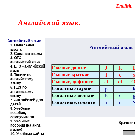
Educational resources of the Internet
-
English
.
Образовательные ресурсы Интернета
-
Английский язык.
Главная страница
(Содержание)
Английский язык
1.
Начальная
Английский
язык 
школа
2.
Средняя школа
3.
ОГЭ -
английский язык
4.
ЕГЭ - английский
J
R
Гласные долгие
язык
I
e
Гласные краткие
5.
Топики по
английскому
aI
eI
O
Гласные, дифтонги
языку
6.
ГДЗ по
p
t
Согласные глухие
английскому
b
d
Согласные звонкие
языку
7.
Английский для
m
n
Согласные, сонанты
детей
8.
Учебные
пособия,
самоучители
9.
Учебные
Краткие 
пособия (на англ.
языке)
10.
Учебные сайты