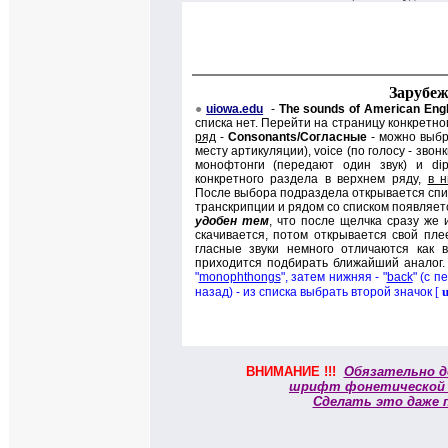
Зарубеж
●
uiowa.edu
-
The sounds of American Engl
списка нет. Перейти на страницу конкретно
ряд
-
Consonants/
Согласные
- можно выб
месту артикуляции),
voice (
по голосу - звонк
монофтонги
(
передают один звук) и
di
конкретного раздела в верхнем ряду,
в 
После выбора подраздела открывается спис
транскрипции и рядом со списком появляет
удобен тем
, что после щелчка сразу же и
скачивается, потом открывается свой плее
гласные звуки немного отличаются как в
приходится подбирать ближайший аналог.
"
monophthongs
", затем нижняя - "
back
" (с 
назад) - из списка выбрать второй значок
[
ВНИМАНИЕ !!!
Обязательно д
шрифт фонетической
Сделать это даже 