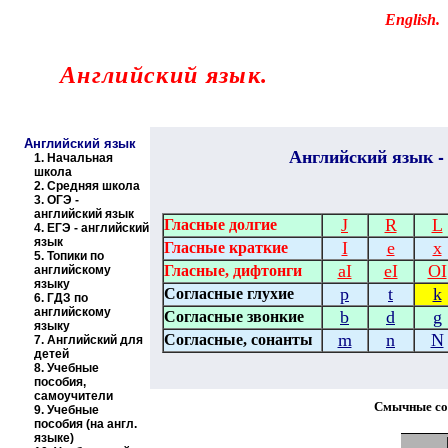
Educational resources of the Internet
-
English
.
Образовательные ресурсы Интернета
-
Английский язык.
Главная страница
(Содержание)
Английский язык
Английский
язык -
1.
Начальная
школа
2.
Средняя школа
3.
ОГЭ -
английский язык
J
R
L
Гласные долгие
4.
ЕГЭ - английский
язык
I
e
x
Гласные краткие
5.
Топики по
aI
eI
OI
Гласные, дифтонги
английскому
языку
p
t
k
Согласные глухие
6.
ГДЗ по
английскому
b
d
g
Согласные звонкие
языку
m
n
N
Согласные, сонанты
7.
Английский для
детей
8.
Учебные
пособия,
самоучители
Смычные со
9.
Учебные
пособия (на англ.
языке)