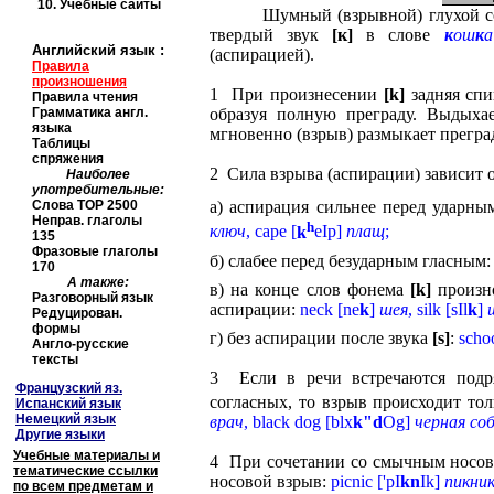
10.
Учебные сайты
Шумный (взрывной) глухой 
твердый звук
[к]
в слове
к
ош
к
а
Английский язык
:
(аспирацией).
Правила
произношения
1 При произнесении
[
k
]
задняя спи
Правила чтения
Грамматика англ.
образуя полную преграду. Выдыха
языка
мгновенно (взрыв) размыкает прегра
Таблицы
спряжения
2 Сила взрыва (аспирации) зависит
Наиболее
употребительные:
Слова
TOP
2500
а) аспирация сильнее перед ударны
Неправ. глаголы
h
ключ
,
cape
[
k
eIp
]
плащ
;
135
Фразовые глаголы
б) слабее перед безударным гласным
170
А также:
в) на конце слов фонема
[
k
]
произно
Разговорный язык
аспирации:
neck
[
ne
k
]
шея
,
silk
[
sIl
k
]
Редуцирован.
формы
г) без аспирации после звука
[
s
]
:
scho
Англо-русские
тексты
3 Если в речи встречаются под
Французский яз.
согласных, то взрыв происходит тол
Испанский язык
Немецкий язык
врач
,
black dog
[
blx
k
"
d
Og
]
черная со
Другие языки
Учебные материалы и
4 При сочетании со смычным носо
тематические ссылки
носовой взрыв:
picnic
[
'
pI
kn
Ik
]
пикни
по всем предметам и