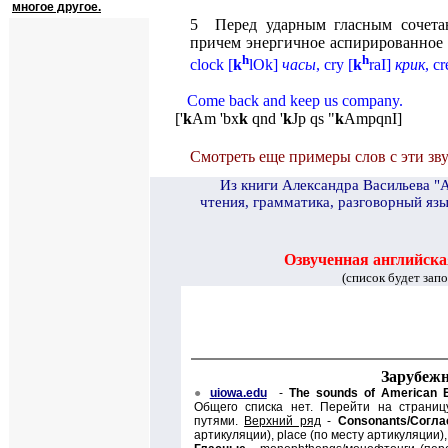
многое другое.
5 Перед ударным гласным сочет
причем энергичное аспирированное
h
h
clock
[
k
lOk
]
часы
,
cry
[
k
raI
]
крик
,
c
Come back and keep us company.
[
'
k
Am 'bx
k
qnd '
k
Jp qs "
k
AmpqnI
]
Смотреть еще примеры слов с эти зв
И
з книги Александра Васильева "
чтения, грамматика, разговорный язы
Озвученная английска
(список будет зап
Зарубеж
●
uiowa.edu
-
The sounds of American E
Общего списка нет. Перейти на страниц
путями.
Верхний ряд
-
Consonants/
Согла
артикуляции),
place (
по месту артикуляции)