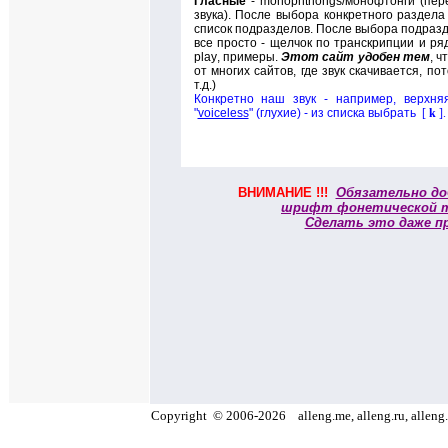
Гласные
-
monophthongs/
монофтонги
(
пер
звука). После выбора конкретного раздела
список подразделов. После выбора подразд
все просто - щелчок по транскрипции и ря
play
, примеры.
Этот сайт удобен тем
, ч
от многих сайтов, где звук скачивается, п
т.д.)
Конкретно наш звук - например, верхня
"
voiceless
" (глухие) - из списка выбрать
[
k
]
.
ВНИМАНИЕ !!!
Обязательно до
шрифт фонетической 
Сделать это даже п
Copyright
©
2006
-
2026
alleng.me, alleng.ru, alleng