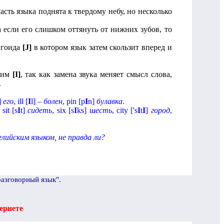
асть языка поднята к твердому небу, но несколько
 а если его слишком оттянуть от нижних зубов, то
нгоида
[
J
]
в котором язык затем скользит вперед и
ким
[
I
]
, так как замена звука меняет смысл слова,
.
]
его
,
ill
[
I
l
] –
болен
,
pin
[
p
I
n
]
булавка
.
sit
[
s
I
t
]
сидеть
,
six
[
s
I
ks
]
шесть
,
city
[
'
s
I
t
I
]
город
,
ийским языком, не правда ли?
разговорный язык".
ернете