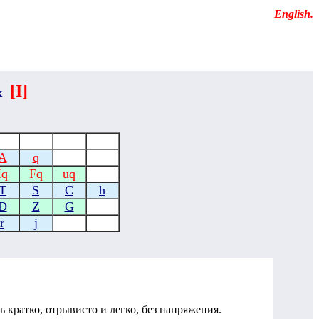
Educational resources of the Internet
-
English
.
[
I
]
к
A
q
Iq
Fq
uq
T
S
C
h
D
Z
G
r
j
ь кратко, отрывисто и легко, без напряжения.