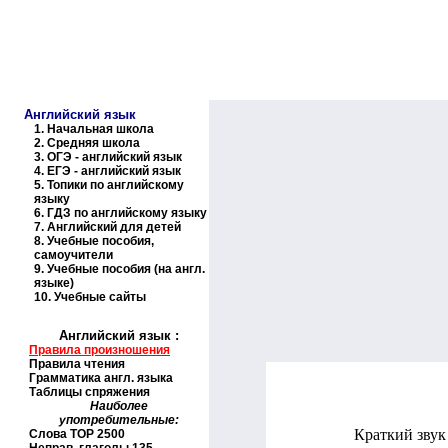
Образовательные ресурсы И
Главная страница
(Содержание)
Английский язык
1.
Начальная школа
2.
Средняя школа
3.
ОГЭ - английский язык
4.
ЕГЭ - английский язык
5.
Топики по английскому
языку
6.
ГДЗ по английскому языку
7.
Английский для детей
8.
Учебные пособия,
самоучители
9.
Учебные пособия (на англ.
языке)
10.
Учебные сайты
Английский язык
:
Правила произношения
Правила чтения
Грамматика англ. языка
Таблицы спряжения
Наиболее
употребительные:
Краткий звук
Слова
TOP
2500