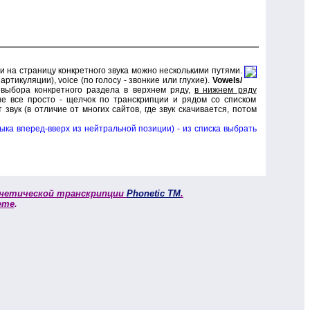
и на страницу конкретного звука можно несколькими путями.
 артикуляции),
voice (
по голосу - звонкие или глухие).
Vowels/
е выбора конкретного раздела в верхнем ряду,
в нижнем ряду
ше все просто - щелчок по транскрипции и рядом со списком
 звук (в отличие от многих сайтов, где звук скачивается, потом
ыка вперед-вверх из нейтральной позиции) - из списка выбрать
нетической транскрипции
Phonetic TM
.
ете
.