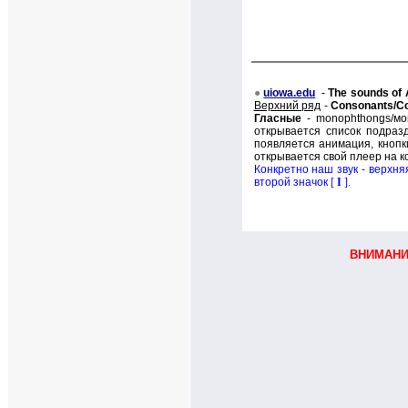
●
uiowa.edu
-
The sounds of 
Верхний ряд
-
Consonants/
С
Гласные
-
monophthongs/
мо
открывается список подраз
появляется анимация, кноп
открывается свой плеер на ко
Конкретно наш звук - верхняя
второй значок
[
I
]
.
ВНИМАНИЕ