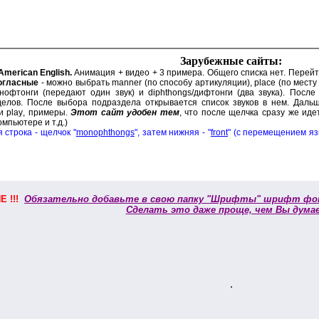
Зарубежные сайты:
American English.
Анимация + видео + 3 примера. Общего списка нет. Перейт
огласные
- можно выбрать
manner (
по способу артикуляции),
place (
по месту
нофтонги
(
передают один звук) и
diphthongs/
дифтонги (
д
ва звука). Посл
делов. После выбора подраздела открывается список звуков в нем. Даль
ки
play
, примеры.
Этот сайт удобен тем
, что после щелчка сразу же идет
мпьютере и т.д.)
 строка - щелчок "
monophthongs
", затем нижняя - "
front
" (с перемещением яз
 !!!
Обязательно добавьте в свою папку "Шрифты" шрифт фо
Сделать это даже проще, чем Вы дума
.