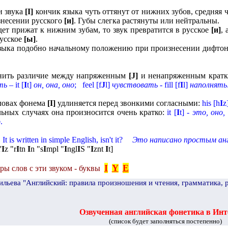
и звука
[
I
]
кончик языка чуть оттянут от нижних зубов, средняя ч
знесении русского
[и]
. Губы слегка растянуты или нейтральны.
дет прижат к нижним зубам, то звук превратится в русское
[и]
,
русское
[ы]
.
зыка подобно начальному положению при произнесении дифто
нить различие между напряженным
[
J
]
и ненапряженным крат
ть
–
it
[
I
t
]
он, она, оно
;
feel
[
f
J
l
]
чувствовать
-
fill
[
f
I
l
]
наполнять
ловах фонема
[
I
]
удлиняется перед звонкими согласными:
his
[
h
I
z
льных случаях она произносится очень кратко:
it
[
I
t
] -
это, оно,
о
.
It is written in simple English, isn't it?
Это написано простым англ
'
I
z "r
I
tn
I
n "s
I
mpl "
I
ngl
I
S "
I
znt
I
t
]
I
Y
E
ы слов с эти звуком - буквы
ильева "Английский: правила произношения и чтения, грамматика, 
Озвученная английская фонетика в Инт
(список будет заполняться постепенно)