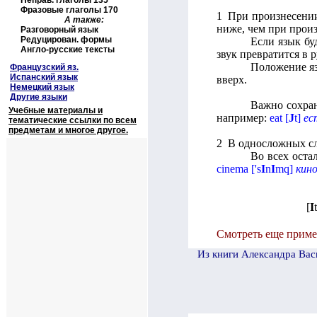
Неправ. глаголы 135
Фразовые глаголы 170
1 При произнесени
А также:
ниже, чем при прои
Разговорный язык
Редуцирован. формы
Если язык бу
Англо-русские тексты
звук превратится в 
Положение я
Французский яз.
Испанский язык
вверх.
Немецкий язык
Другие языки
Важно сохра
Учебные материалы и
например:
eat
[
J
t
]
ес
тематические ссылки по всем
предметам и многое другое.
2 В односложных с
Во всех оста
cinema
[
'
s
I
n
I
mq
]
кин
[
I
t
Смотреть еще пример
И
з книги Александра Вас