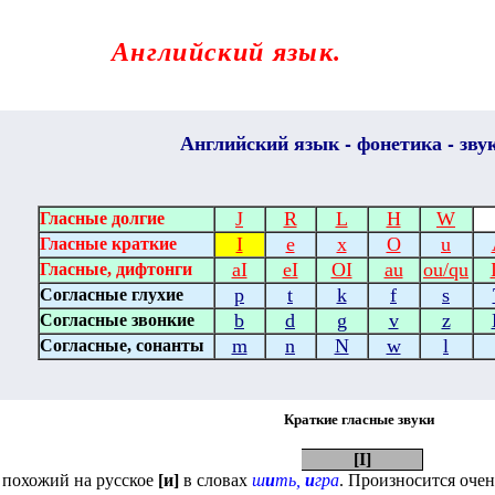
Английский язык.
нтернета
-
Английский
язык - фонетика - зву
J
R
L
H
W
Гласные долгие
I
e
x
O
u
Гласные краткие
aI
eI
OI
au
ou
/
qu
Гласные, дифтонги
p
t
k
f
s
Согласные глухие
b
d
g
v
z
Согласные звонкие
m
n
N
w
l
Согласные, сонанты
Краткие гласные звуки
[
I
]
 похожий на русское
[и]
в словах
ш
и
ть,
и
гра
. Произносится очен