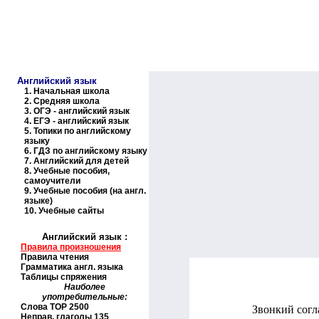
Образовательные ресурсы И
Главная страница
(Содержание)
Английский язык
1.
Начальная школа
2.
Средняя школа
3.
ОГЭ - английский язык
4.
ЕГЭ - английский язык
5.
Топики по английскому
языку
6.
ГДЗ по английскому языку
7.
Английский для детей
8.
Учебные пособия,
самоучители
9.
Учебные пособия (на англ.
языке)
10.
Учебные сайты
Английский язык
:
Правила произношения
Правила чтения
Грамматика англ. языка
Таблицы спряжения
Наиболее
употребительные:
Слова
TOP
2500
Звонкий согл
Неправ. глаголы 135