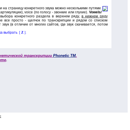
и на страницу конкретного звука можно несколькими путями.
 артикуляции),
voice (
по голосу - звонкие или глухие).
Vowels/
е выбора конкретного раздела в верхнем ряду,
в нижнем ряду
ше все просто - щелчок по транскрипции и рядом со списком
 звук (в отличие от многих сайтов, где звук скачивается, потом
иска выбрать
[
Z
]
.
нетической транскрипции
Phonetic TM
.
ете
.
e