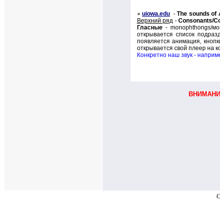
●
uiowa.edu
-
The sounds of 
Верхний ряд
-
Consonants/
С
Гласные
-
monophthongs/
мо
открывается список подраз
появляется анимация, кноп
открывается свой плеер на ко
Конкретно наш звук - наприме
ВНИМАНИЕ
C