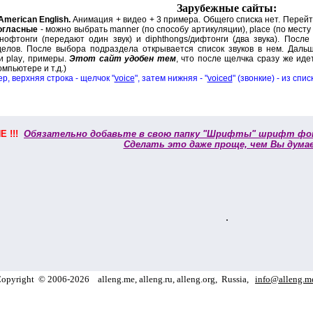
Зарубежные сайты:
American English.
Анимация + видео + 3 примера. Общего списка нет. Перейт
огласные
- можно выбрать
manner (
по способу артикуляции),
place (
по месту
нофтонги
(
передают один звук) и
diphthongs/
дифтонги (
д
ва звука). Посл
делов. После выбора подраздела открывается список звуков в нем. Даль
ки
play
, примеры.
Этот сайт удобен тем
, что после щелчка сразу же идет
мпьютере и т.д.)
р, верхняя строка - щелчок "
voice
", затем нижняя - "
voiced
" (звонкие) - из сп
 !!!
Обязательно добавьте в свою папку "Шрифты" шрифт фо
Сделать это даже проще, чем Вы дума
.
opyright
©
2006
-
2026
alleng.me, alleng.ru, alleng.org,
Russia,
info@alleng.m