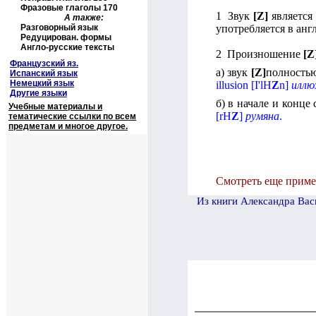
Фразовые глаголы 170
1 Звук
[
Z
]
является
А также:
Разговорный язык
употребляется в анг
Редуцирован. формы
Англо-русские тексты
2 Произношение
[
Z
Французский яз.
а) звук
[
Z
]
полностью
Испанский язык
Немецкий язык
illusion
[
I
'
lH
Z
n
]
иллю
Другие языки
б) в начале и конце
Учебные материалы и
[
rH
Z
]
румяна
.
тематические ссылки по всем
предметам и многое другое.
Смотреть еще приме
И
з книги Александра Вас