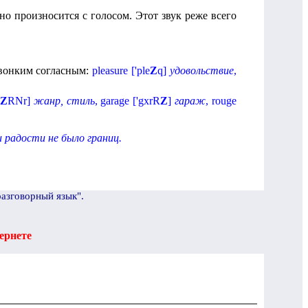
но произносится с голосом. Этот звук реже всего
звонким согласным:
pleasure
[
'
ple
Z
q
]
удовольствие
,
Z
RNr
]
жанр, стиль
,
garage
[
'
gxrR
Z
]
гараж
,
rouge
 радости не было границ.
разговорный язык".
ернете