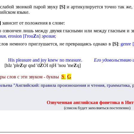
 слабой звонкой парой звуку
[
S
]
и артикулируется точно так же, 
лийском языке.
]
зависит от положения в слове:
 озвончен лишь между двумя гласными или между гласным и 
зия
,
erosion
[
I
'
rou
Z
n
]
эрозия
;
 слов немного приглушается, не превращаясь однако в
[
S
]
:
genre
[
His pleasure and joy knew no measure.
Его удовольствию и
[
hIz 'ple
Z
qr qnd 'd
Z
OI njH 'nou 'me
Z
q
]
S
G
ры слов с эти звуком - буквы
ильева "Английский: правила произношения и чтения, грамматика, 
Озвученная английская фонетика в Инт
(список будет заполняться постепенно)