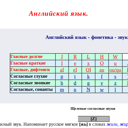
Английский язык.
нтернета
-
Английский
язык - фонетика - звук
J
R
L
H
W
Гласные долгие
I
e
x
O
u
Гласные краткие
aI
eI
OI
au
ou
/
qu
Гласные, дифтонги
p
t
k
f
s
Согласные глухие
b
d
g
v
z
Согласные звонкие
m
n
N
w
l
Согласные, сонанты
Щелевые согласные звуки
[
Z
]
асный звук. Напоминает русское мягкое
[жь]
в словах
ж
или,
ж
и