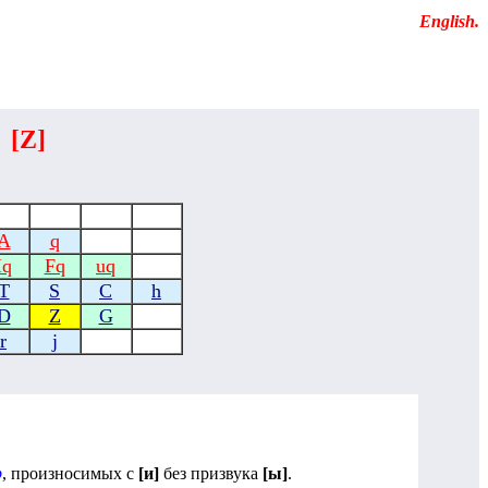
Educational resources of the Internet
-
English
.
[
Z
]
A
q
Iq
Fq
uq
T
S
C
h
D
Z
G
r
j
р
, произносимых с
[и]
без призвука
[ы]
.