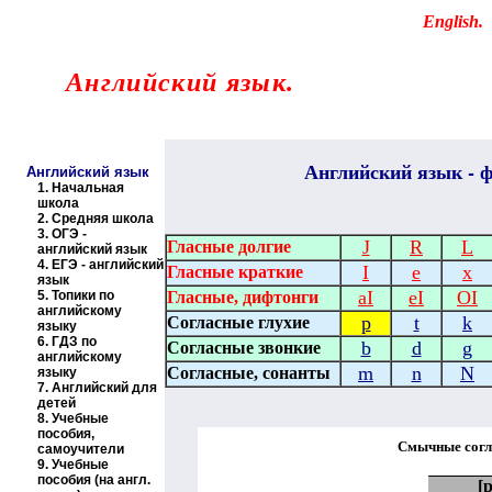
Educational resources of the Internet
-
English
.
Образовательные ресурсы Интернета
-
Английский язык.
Главная страница
(Содержание)
Английский
язык - ф
Английский язык
1.
Начальная
школа
2.
Средняя школа
3.
ОГЭ -
J
R
L
Гласные долгие
английский язык
4.
ЕГЭ - английский
I
e
x
Гласные краткие
язык
aI
eI
OI
5.
Топики по
Гласные, дифтонги
английскому
p
t
k
Согласные глухие
языку
6.
ГДЗ по
b
d
g
Согласные звонкие
английскому
m
n
N
Согласные, сонанты
языку
7.
Английский для
детей
8.
Учебные
пособия,
Смычные согл
самоучители
9.
Учебные
пособия (на англ.
[