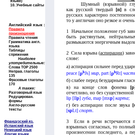
языке)
Шумный (взрывной) глу
10.
Учебные сайты
как русский твердый
[п]
в сл
русских характерно постепенно
то у англичан оно резкое и очень
Английский язык
:
Правила
1 Начальное положение губ зави
произношения
быть растянутым, нейтральны
Правила чтения
размыкаются энергичным выдохо
Грамматика англ.
языка
Таблицы
2 Сила взрыва (
аспирации
) зав
спряжения
слове:
Наиболее
употребительные:
а) аспирация сильнее перед уда
Слова
TOP
2500
Неправ. глаголы
h
h
peace
[
p
Js
]
мир
,
part
[
p
Rt
]
част
135
б) слабее перед безударным гла
Фразовые глаголы
170
в) на конце слов фонема
[
p
А также:
отчетливо, но без существенно
Разговорный язык
Редуцирован.
lip
[
lI
p
]
губа
,
map
[
mx
p
]
карта
;
формы
г) без аспирации после звука
[
Англо-русские
тексты
[
sp
Lt
]
спорт
.
3 Если в речи встречаются 
Французский яз.
Испанский язык
взрывных согласных, то полный
Немецкий язык
произнесении последнего, а п
Другие языки