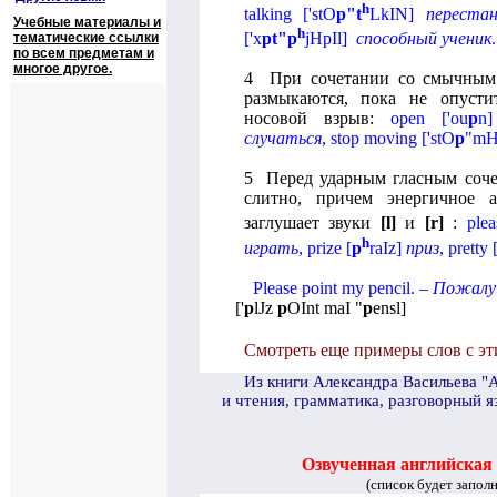
h
talking
[
'
stO
p
"
t
LkIN
]
переста
Учебные материалы и
h
[
'
x
pt
"
p
jHpIl
]
способный ученик
.
тематические ссылки
по всем предметам и
многое другое.
4 При сочетании со смычным
размыкаются, пока не опусти
носовой взрыв:
open
[
'
ou
p
n
случаться
,
stop
moving
[
'
stO
p
"
mH
5 Перед ударным гласным соч
слитно, причем энергичное 
заглушает звуки
[
l
]
и
[
r
]
:
plea
h
играть
,
prize
[
p
raIz
]
приз
,
pretty
Please point my pencil
. –
Пожалуй
[
'
p
lJz
p
OInt maI "
p
ensl
]
Смотреть еще примеры слов с эти
И
з книги Александра Васильева "
и чтения, грамматика, разговорный я
Озвученная английская
(список будет запол