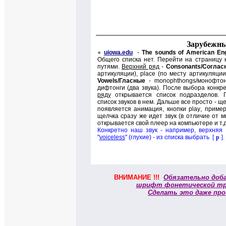
Зарубежны
●
uiowa.edu
-
The sounds of American Eng
Общего списка нет. Перейти на страницу 
путями.
Верхний ряд
-
Consonants/
Соглас
артикуляции),
place (
по месту артикуляции
Vowels/
Гласные
-
monophthongs/
монофтон
дифтонги (
д
ва звука). После выбора конкр
ряду
открывается список подразделов. 
список звуков в нем. Дальше все просто - щ
появляется анимация, кнопки
play
, приме
щелчка сразу же идет звук (в отличие от мн
открывается свой плеер на компьютере и т.д
Конкретно наш звук - например, верхняя 
"
voiceless
" (глухие) - из списка выбрать
[
p
]
.
ВНИМАНИЕ !!!
Обязательно доб
шрифт фонетической тр
Сделать это даже про