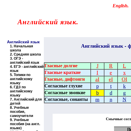
Educational resources of the Internet
-
English
.
Образовательные ресурсы Интернета
-
Английский язык.
Главная страница
(Содержание)
Английский язык
Английский
язык - ф
1.
Начальная
школа
2.
Средняя школа
3.
ОГЭ -
английский язык
J
R
L
Гласные долгие
4.
ЕГЭ - английский
язык
I
e
x
Гласные краткие
5.
Топики по
aI
eI
OI
Гласные, дифтонги
английскому
языку
p
t
k
Согласные глухие
6.
ГДЗ по
английскому
b
d
g
Согласные звонкие
языку
m
n
N
Согласные, сонанты
7.
Английский для
детей
8.
Учебные
пособия,
самоучители
Смычные согл
9.
Учебные
пособия (на англ.
языке)
[