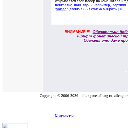
открывается свой плеер на компьютере и т.д
Конкретно наш звук - например, верхняя 
"
voiced
" (звонкие) - из списка выбрать
[
b
]
.
ВНИМАНИЕ !!!
Обязательно доб
шрифт фонетической тр
Сделать это даже про
.
Copyright
©
2006
-
2026
alleng.me, alleng.ru, alleng.o
Контакты