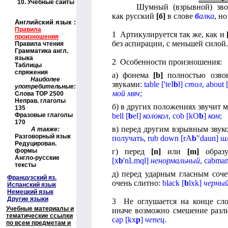
10.
Учебные сайты
Шумный (взрывной) зво
как русский
[б]
в слове
б
алка
, н
Английский язык
:
Правила
1 Артикулируется так же, как и
произношения
без аспирации, с меньшей силой.
Правила чтения
Грамматика англ.
языка
2 Особенности произношения:
Таблицы
спряжения
а) фонема
[
b
]
полностью озво
Наиболее
звуками:
table
[
'
teI
b
l
]
стол
,
about
употребительные:
мой мяч
;
Слова
TOP
2500
Неправ. глаголы
б) в других положениях звучит м
135
Фразовые глаголы
bell
[
b
el
]
колокол
,
cob
[
kO
b
]
ком
;
170
в) перед другим взрывным звук
А также:
Разговорный язык
получать,
rub down
[
rA
b
"
daun
]
ш
Редуцирован.
формы
г) перед
[
n
]
или
[
m
]
образу
Англо-русские
[
x
b
'
nLmql
]
ненормальный
,
cabma
тексты
д) перед ударным гласным соч
Французский яз.
очень слитно:
black
[
b
lxk
]
черны
Испанский язык
Немецкий язык
Другие языки
3 Не оглушается на конце сло
Учебные материалы и
иначе возможно смешение разл
тематические ссылки
cap
[
kx
p
]
чепец
.
по всем предметам и