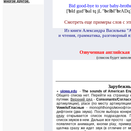
многое другое.
Bid good-bye to your baby-broth
[
'
b
Id gud"
b
aI tq jL "
b
eI
b
I"
b
rADq
Смотреть еще примеры слов с эти
И
з книги Александра Васильева "
и чтения, грамматика, разговорный я
Озвученная английская
(список будет запол
Зарубежны
●
uiowa.edu
-
The sounds of American Eng
Общего списка нет. Перейти на страницу 
путями.
Верхний ряд
-
Consonants/
Соглас
артикуляции),
place (
по месту артикуляции
Vowels/
Гласные
-
monophthongs/
монофтон
дифтонги (
д
ва звука). После выбора конкр
ряду
открывается список подразделов. 
список звуков в нем. Дальше все просто - щ
появляется анимация, кнопки
play
, приме
щелчка сразу же идет звук (в отличие от мн