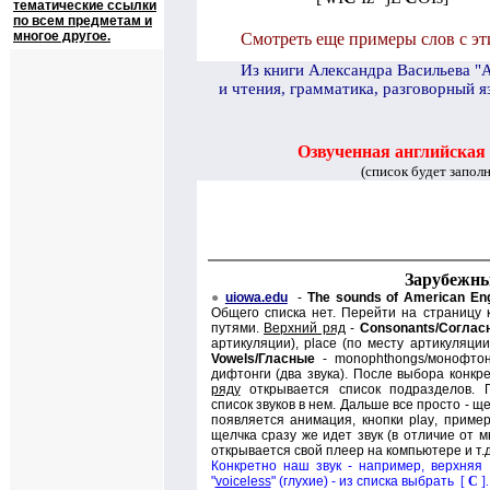
тематические ссылки
по всем предметам и
многое другое.
Смотреть еще примеры слов с эт
И
з книги Александра Васильева "
и чтения, грамматика, разговорный я
Озвученная английская
(список будет запол
Зарубежны
●
uiowa.edu
-
The sounds of American Eng
Общего списка нет. Перейти на страницу 
путями.
Верхний ряд
-
Consonants/
Соглас
артикуляции),
place (
по месту артикуляции
Vowels/
Гласные
-
monophthongs/
монофтон
дифтонги (
д
ва звука). После выбора конкр
ряду
открывается список подразделов. 
список звуков в нем. Дальше все просто - щ
появляется анимация, кнопки
play
, приме
щелчка сразу же идет звук (в отличие от мн
открывается свой плеер на компьютере и т.д
Конкретно наш звук - например, верхняя 
"
voiceless
" (глухие) - из списка выбрать
[
C
]
.