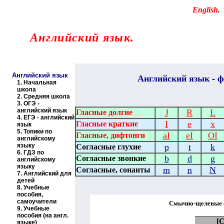
Educational resources of the Internet
-
English
.
Образовательные ресурсы Интернета
-
Английский язык.
Главная страница
(Содержание)
Английский язык
Английский
язык - ф
1.
Начальная
школа
2.
Средняя школа
3.
ОГЭ -
английский язык
J
R
L
Гласные долгие
4.
ЕГЭ - английский
I
e
x
Гласные краткие
язык
5.
Топики по
aI
eI
OI
Гласные, дифтонги
английскому
языку
p
t
k
Согласные глухие
6.
ГДЗ по
b
d
g
Согласные звонкие
английскому
языку
m
n
N
Согласные, сонанты
7.
Английский для
детей
8.
Учебные
пособия,
самоучители
Смычно-щелевые с
9.
Учебные
пособия (на англ.
[
языке)