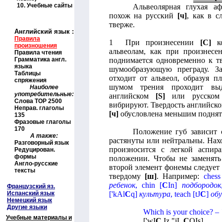
10.
Учебные сайты
Альвеолярная глухая а
похож на русский
[ч]
, как в 
тверже.
Английский язык
:
Правила
1 При произнесении
[
C
]
ко
произношения
альвеолам, как при произнес
Правила чтения
Грамматика англ.
поднимается одновременно к тв
языка
шумообразующую преграду. З
Таблицы
отходит от альвеол, образуя п
спряжения
шумом трения проходит вы
Наиболее
употребительные:
английском
[
S
]
или русско
Слова
TOP
2500
вибрируют. Твердость английск
Неправ. глаголы
[ч]
обусловлена меньшим поднят
135
Фразовые глаголы
170
Положение губ зависит 
А также:
растянуты или нейтральны. Нахо
Разговорный язык
произносится с легкой аспир
Редуцирован.
формы
положении. Чтобы не заменят
Англо-русские
второй элемент фонемы следует
тексты
твердому
[ш]
. Например:
chess
ребенок
,
chin
[
C
In
]
подбородок
Французский яз.
Испанский язык
[
'
kAl
C
q
]
культура
,
teach
[
tJ
C
]
об
Немецкий язык
Другие языки
Which is your choice? –
Учебные материалы и
[
'wI
C
Iz "jL
C
OIs
]