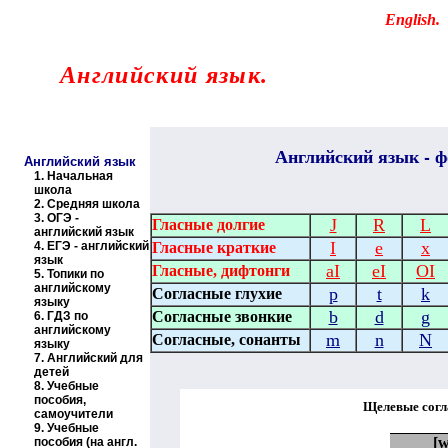
Educational resources of the Internet
-
English
.
Образовательные ресурсы Интернета
-
Английский язык.
Главная страница
(Содержание)
Английский
язык - ф
Английский язык
1.
Начальная
школа
2.
Средняя школа
3.
ОГЭ -
J
R
L
Гласные долгие
английский язык
I
e
x
4.
ЕГЭ - английский
Гласные краткие
язык
aI
eI
OI
Гласные, дифтонги
5.
Топики по
английскому
p
t
k
Согласные глухие
языку
b
d
g
Согласные звонкие
6.
ГДЗ по
английскому
m
n
N
Согласные, сонанты
языку
7.
Английский для
детей
8.
Учебные
пособия,
Щелевые согл
самоучители
9.
Учебные
[
пособия (на англ.