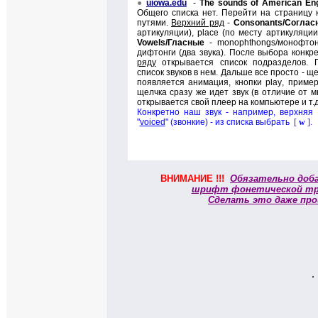
●
uiowa.edu
-
The sounds of American Eng
Общего списка нет. Перейти на страницу 
путями.
Верхний ряд
-
Consonants/
Соглас
артикуляции),
place (
по месту артикуляции
Vowels/
Гласные
-
monophthongs/
монофтон
дифтонги (
д
ва звука). После выбора конкр
ряду
открывается список подразделов. 
список звуков в нем. Дальше все просто - щ
появляется анимация, кнопки
play
, приме
щелчка сразу же идет звук (в отличие от мн
открывается свой плеер на компьютере и т.д
Конкретно наш звук - например, верхняя 
"
voiced
" (звонкие) - из списка выбрать
[
w
]
.
ВНИМАНИЕ !!!
Обязательно доб
шрифт фонетической тр
Сделать это даже про
.