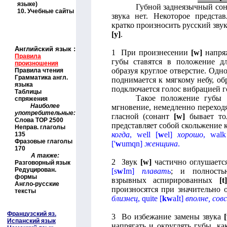
языке)
Губной заднеязычный сон
10.
Учебные сайты
звука нет. Некоторое предста
кратко произносить русский зву
[у]
.
Английский язык
:
1 При произнесении
[
w
]
напря
Правила
губы ставятся в положение дл
произношения
образуя круглое отверстие. Одн
Правила чтения
Грамматика англ.
поднимается к мягкому небу, об
языка
подключается голос вибрацией г
Таблицы
Такое положение губы
спряжения
Наиболее
мгновение, немедленно перехо
употребительные:
гласной (сонант
[
w
]
бывает тол
Слова
TOP
2500
представляет собой скольжение 
Неправ. глаголы
когда
,
well
[
w
el
]
хорошо
,
walk
135
Фразовые глаголы
[
'
w
umqn
]
женщина
.
170
А также:
2 Звук
[
w
]
частично оглушается
Разговорный язык
Редуцирован.
[
s
w
Im
]
плавать
; и полность
формы
взрывных аспирированных
[
t
]
Англо-русские
произносятся при значительно 
тексты
близнец
,
quite
[
kw
aIt
]
вполне, сов
Французский яз.
3 Во избежание замены звука
[
Испанский язык
напрягать и округлять губы, к