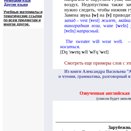
Немецкий язык
воздух. Недопустима также з
Другие языки
нужно следить, чтобы нижняя гу
Учебные материалы и
Замена звука
[
w
]
на
[
v
]
приводит
тематические ссылки
запад
-
vest
[
v
est
]
жилет, майка
по всем предметам и
многое другое.
виноградная лоза
,
wane
[
w
eIn
]
[
v
eIn
]
напрасный
.
The sweater will wear well
. 
носиться
.
[
Dq 's
w
etq
w
Il '
w
Fq '
w
el
]
Смотреть еще примеры слов с эт
И
з книги Александра Васильева "
и чтения, грамматика, разговорный я
Озвученная английская
(список будет запол
Зарубежны