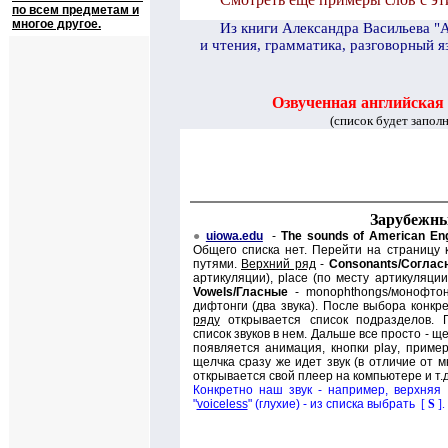
по всем предметам и
многое другое.
И
з книги Александра Васильева "
и чтения, грамматика, разговорный я
Озвученная английская
(список будет запол
Зарубежны
●
uiowa.edu
-
The sounds of American Eng
Общего списка нет. Перейти на страницу 
путями.
Верхний ряд
-
Consonants/
Соглас
артикуляции),
place (
по месту артикуляции
Vowels/
Гласные
-
monophthongs/
монофтон
дифтонги (
д
ва звука). После выбора конкр
ряду
открывается список подразделов. 
список звуков в нем. Дальше все просто - щ
появляется анимация, кнопки
play
, приме
щелчка сразу же идет звук (в отличие от мн
открывается свой плеер на компьютере и т.д
Конкретно наш звук - например, верхняя 
"
voiceless
" (глухие) - из списка выбрать
[
S
]
.