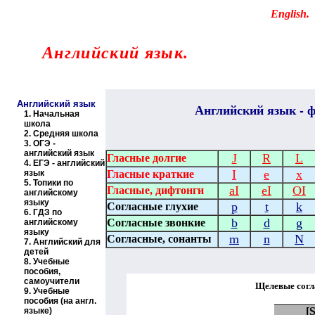
Educational resources of the Internet
-
English
.
Образовательные ресурсы Интернета
-
Английский язык.
Главная страница
(Содержание)
Английский язык
Английский
язык - ф
1.
Начальная
школа
2.
Средняя школа
3.
ОГЭ -
английский язык
J
R
L
Гласные долгие
4.
ЕГЭ - английский
I
e
x
язык
Гласные краткие
5.
Топики по
aI
eI
OI
Гласные, дифтонги
английскому
языку
p
t
k
Согласные глухие
6.
ГДЗ по
b
d
g
Согласные звонкие
английскому
языку
m
n
N
Согласные, сонанты
7.
Английский для
детей
8.
Учебные
пособия,
самоучители
Щелевые согл
9.
Учебные
пособия (на англ.
[
языке)