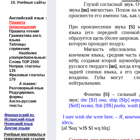
10.
Учебные сайты
Глухой согласный звук. О
звука
[ш]
мягкостью. Похож на м
произнести его именно так, как 
Английский язык
:
Правила
При произнесении звука
[
S
]
м
произношения
Правила чтения
языка (его передней спинко
Грамматика англ.
образуется щель (более широкая
языка
которую проходит воздух.
Таблицы
спряжения
Мягкость обусловлена
Наиболее
кончиком языка, средняя часть
употребительные:
нёбу, создавая второй шумооб
Слова
TOP
2500
русского твердого
[ш]
, когда вт
Неправ. глаголы
135
задней спинки языка, а его с
Фразовые глаголы
впадины. Губы могут слег
170
нейтральными.
А также:
Разговорный язык
Редуцирован.
Фонема
[
S
]
– сильный д
формы
звук:
she
[
S
J
]
она
,
ship
[
S
Ip
]
кор
Англо-русские
[
S
elf
]
полка
,
fish
[
fI
S
]
рыба
,
wash
тексты
Французский яз.
I sure wish she were here
. –
Я, конечн
Испанский язык
здесь
.
Немецкий язык
[
aI '
S
uq 'wI
S
S
I wq hIq
]
Другие языки
Учебные материалы и
тематические ссылки
Смотреть еще примеры слов с эт